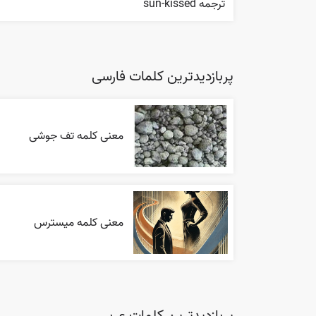
ترجمه sun-kissed
پربازدیدترین کلمات فارسی
معنی کلمه تف جوشی
معنی کلمه میسترس