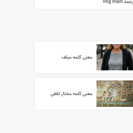
مه ring main
معنی کلمه میلف
معنی کلمه مختار ثقفی