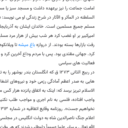
امامت جماعت را نیز برعهده داشت و مسجد سبز یا مسجد 
السلطنه در المآثر و الآثار در شرح زندگی او می نویسد
مسلم جمیع مسلمین است. خاندان ایشان به آذربایجان
امیرکبیر بر او غضب کرد هر شب بیش از هزار مرد مسلح 
رفت بازارها بسته بودند. از دروازه
باغ میشه
تا ویلانکوه
کرد. جهانی مقتدی بود. پس با مردم وداع آخرین کرد و به 
فعالیت های سیاسی
در ربیع الثانی ۱۲۷۳ ق که انگلستان ب
هایی به صدر اعظم آمادگی رزمی خود و نیروهای اشغالگ
الاسلام تبریز برسد که: اینک به اتفاق پانزده هزار کَ
واجب افتاده، فلسی به نام اجری و مواجب طلب نکنیم،
اعلام جنگ ناصرالدین شاه به دولت انگلیس در مجلسی
الله تعالی و سایر علما عموماً داوطلب شدند که هر وقت