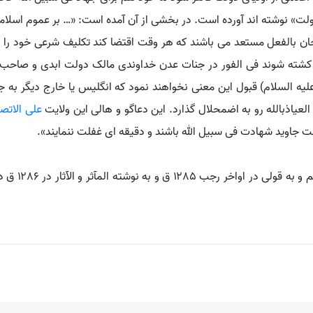
 دولت» نوشته اند آورده است. در بخشی از آن آمده است: «… بر عموم اسلا
یجان بالفعل مستعد می باشند که هر وقت اقتضا کند تکلیف شرعی خود را 
خود کشته شوند فی الفور در جنات عدن خداوندی مالک دولت ابدی و ص
ه السلام) قبول این معنی نخواهند نمود که انگلیس یا خارج دیگر به ج
العیاذبالله رو به اضمحلال گذارد. این دعاگو و هالی این ولایت
علی الاتص
لت جاوید شهادت فی سبیل الله باشند و دقیقه ای غفلت ننمایند».
میرزا باقر ر