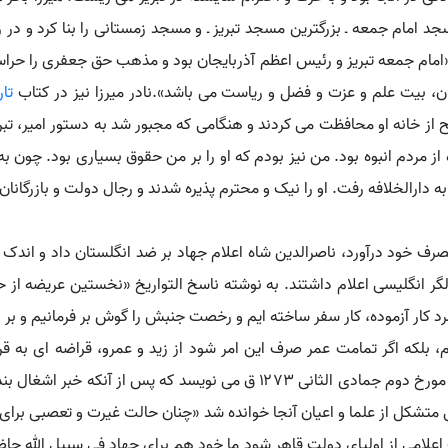
امام جمعه ـ بزرگترین مسجد تبریز ـ و مسجد زمستانی را بنا کرد و در زم
: «امام جمعه تبریز و رئیس اعظم آذربایجان بود و مذهب حق جعفری را حراس
، بیت علم و عزت و فضل و ریاست می باشد».نادر میرزا نیز در کتاب
تار
از خانه او محافظت می کردند و هنگامی که مجبور شد به دستور امیر، تبریز
 از مردم انبوه بود. من نیز بودم که او را بر من حقوق بسیاری بود. چون ب
دارالخلافه رفت. او را نیک و محترم پذیره شدند و رجال دولت و بازرگانان آ
ندر بوشهر را به تصرف خود درآورد، ناصرالدین شاه اعلام جهاد بر ضد انگلستان دا
ر انگلیسی اعلام داشتند. به نوشته ناسخ التواریخ «نخستین عریضه از ح
س مرد کار آزموده، کار سفر ساخته ایم و رخصت جنبش را گوش بر فرمانیم و بر
 بلکه اگر تمامت عمر صرف این امر شود از زید و عمرو، قراضه ای به ق
نخواهیم جست». روزنامه وقایع اتفاقیه در شماره ۳۱۳ مورخ دوم جمادی الثانی ۳
 متشکل از علما و اعیان آنجا خوانده شد «چنان حالت غیرت و تعصبی بر
 اعلامی از اولیای دولت قاهر شود ما خود هم برای جهاد فی سبیل الله حا