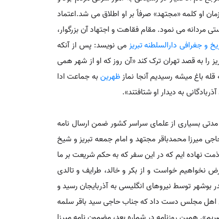
ان او کلمه «مجتهد» صرفاً بر او اطلاق می شد.اعتماد
تی مردانه می نمود. مقام فقاهت و اجتهاد آن بزرگوار،
یخ و جغرافی دارالسلطنه تبریز
می نویسد: پس از آنکه
 را به قصد تهران ترک کند «آن روز که او از شهر همی
ه قله باغ میشه رسیدیم آنجا نماز
ظهرین
به جماعت ادا
ذربادگانی به دیدار او شتافتند».
د و اندک مدتی بسیاری از علمای سراسر کشور ضمن ارسال نامه
اجی میرزا محمدباقر مجتهد و امام جمعه تبریز و شیخ
 ذمت نهاده ایم که در این سفر که به حکم شریعت بر ما
رض نخواهیم خواست و از بکر و خالد، طرایف و تالدی
۱۲۷ ق می نویسد که پس از آنکه خبر اشغال بندر بوشهر توسط نیروهای انگلیسی به آذربایجان رسید و
ای اهل مجلس دست داد که جناب حاجی سید باقر سلمه
ضریم». همین روزنامه در شماره بعد، مضمون نامه میرزا