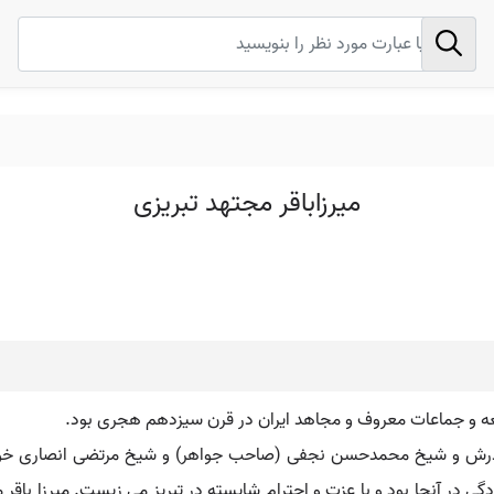
میرزاباقر مجتهد تبریزی
 جمعه و جماعات معروف و مجاهد ایران در قرن سیزدهم هجری بود.
 پدرش و شیخ محمدحسن نجفی (صاحب جواهر) و شیخ مرتضی انصاری خواند 
ادگی در آنجا بود و با عزت و احترام شایسته در تبریز می زیست. میرزا باقر