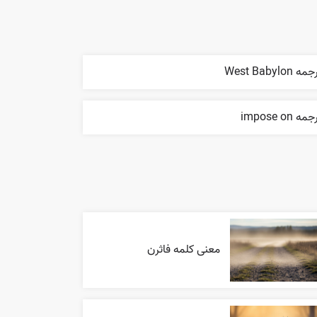
ه West Babylon
مه impose on
معنی کلمه فاثرن