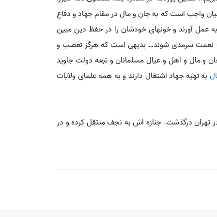
میان واجب است که به جان و مال در مقام جهاد و دفاع
به عمل آورند و خونهای خودشان را در حفظ دین مبین
احب نعمت سرمدی شوند… بدیهی است که هرگز تعصب و
ان و مال و اهل و عیال مسلمانان و تبعه دولت جاوید
ال
به تهیه جهاد اشتغال دارند و به همه علمای ولایات
ساله ای در روزه تألیف کرده بود. وی در پنجم و به قولی در اواخر رجب ۱۲۸۵ ق و به نوشته المآثر و الآثار در ۱۲۸۶ ق در تهران درگذشت. جنازه اش به نجف منتقل کرده و در