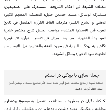
مختلف الشیعة فی احکام الشریعه؛ المستدرک علی الصحیحین؛
مستدرک الوسائل؛ مسند احمدبن حنبل؛ المصنف؛ المعجم الکبیر؛
المغنی و الشرح الکبیر؛ مفردات الفاظ القرآن؛ المفصل فی تاریخ
العرب قبل الاسلام؛ المقنعه؛ مواهب الجلیل شرح مختصر خلیل؛
الموسوعة الفقهیة المیسره؛ المیزان فی تفسیر القرآن؛ نثر طوبی؛
نگاهی به بردگی؛ النهایة فی مجرد الفقه والفتاوی؛ نیل الاوطار من
احادیث سید الاخیار؛ وسائل الشیعه.
جمله سازی با بردگی در اسلام
جملات نمونه از منابع مختلف جمع آوری شده است، اگر صحیح نیست یا توهین آمیز
است، لطفا گزارش دهید.
💡 کتاب قرآن در بخش‌های مختلف با تفصیل به موضوع برده‌داری
پرداخته و چگونگی نحوه داشتن برده‌های زن و چگونگی برقرار کردن