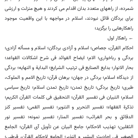
شمرده، از راههای متعدد بدان اقدام می کردند و هیچ منزلت و ارزشی
برای بردگان قائل نبودند، اسلام در مواجهه با این واقعیت موجود
راهکارهایی را برگزید؛
← راهکار اول
احکام القرآن، جصاص؛ اسلام و آزادی بردگان؛ اسلام و مسأله آزادی؛
بردگی و رباخواری؛ الام؛ ایضاح الفوائد فی شرح اشکالات القواعد؛
بحار الانوار؛ بدایع الصنایع فی ترتیب الشرایع؛ البدایة و النهایه؛ بردگی
از دیدگاه اسلام؛ بردگی در جهان؛ برهان قرآن؛ تاریخ الامم و الملوک،
طبری؛ تاریخ بردگی؛ تاریخ تمدن؛ تاریخ تمدن اسلام؛ تاریخ سیاسی
اسلام؛ التبیان فی تفسیر القرآن؛ التحقیق فی کلمات القرآن الکریم؛
تذکرة الفقهاء؛ تفسیر التحریر و التنویر؛ تفسیر القمی؛ تفسیر کنز
الدقائق و بحر الغرائب؛ تفسیر المنار؛ تفسیر نمونه؛ تفسیر نور
الثقلین؛ تهذیب الاحکام؛ جامع البیان عن تأویل آی القرآن؛ الجامع
الصغیر فی احادیث البشیر و النذیر؛ الجامع لاحکام القرآن، قرطبی؛