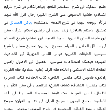
جامع المدارک فی شرح المختصر النافع؛ جواهرالکلام فی شرح شرایع
الاسلام؛ حاشیة الدسوقی علی الشرح الکبیر؛ رجال انزل الله فیهم
قرآناً؛ الروضة البهیة فی شرح اللمعة الدمشقیه؛
ریاض المسائل
فی
تحقیق الاحکام بالدلائل؛ زبدة البیان فی براهین احکام القرآن؛ سنن
ابن ماجه؛ السنن الکبری؛ السیرة النبویه، ابن هشام؛ شرایع الاسلام
فی مسائل الحلال و الحرام؛ صحیح البخاری؛ صحیح مسلم با شرح
سنوسی؛ الطبقات الکبری؛ عوالی اللئالی العزیزیة فی الاحادیث
الدینیه؛ فرهنگ اصطلاحات سیاسی؛ الفصول فی الاصول (اصول
الفقه)؛ الفقه الاسلامی و ادلته؛ فقه الرضا (علیه السلام)؛ فقه القرآن،
راوندی؛ قاموس کتاب مقدس؛ الکافی؛ کتاب الخلاف؛ کتاب السرائر؛
کتاب مقدس؛ الکشاف؛ کشاف القناع؛ کنزالعمال فی سنن الاقوال و
الافعال؛ لسان العرب؛ لغت نامه؛ المبسوط؛ المبسوط فی فقه
الامامیه؛ مجمع البحرین؛ مجمع البیان فی تفسیر القرآن؛ مجمع
الزوائد و منبع الفوائد؛ المجموع فی شرح المهذب؛ مختصر المزنی؛