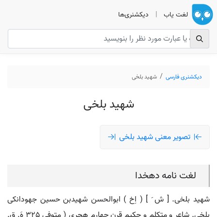
لغت یاب
|
دیکشنری‌ها
دیکشنری فارسی
شهید بلخی
شهید بلخی
تصویر معنی شهید بلخی
لغت نامه دهخدا
شهید بلخی. [ ش َ ] ( اِخ ) ابوالحسن شهیدبن حسین جهودانکی
بلخی. شاعر و متکلم و حکیم قرن چهارم هجری ( متوفی 325 هَ. ق.