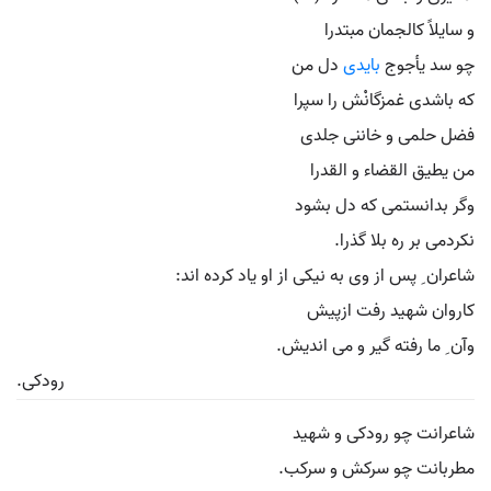
و سایلاً کالجمان مبتدرا
چو سد یأجوج
بایدی
دل من
که باشدی غمزگانْش را سپرا
فضل حلمی و خاننی جلدی
من یطیق القضاء و القدرا
وگر بدانستمی که دل بشود
نکردمی بر ره بلا گذرا.
شاعران ِ پس از وی به نیکی از او یاد کرده اند:
کاروان شهید رفت ازپیش
وآن ِ ما رفته گیر و می اندیش.
رودکی.
شاعرانت چو رودکی و شهید
مطربانت چو سرکش و سرکب.