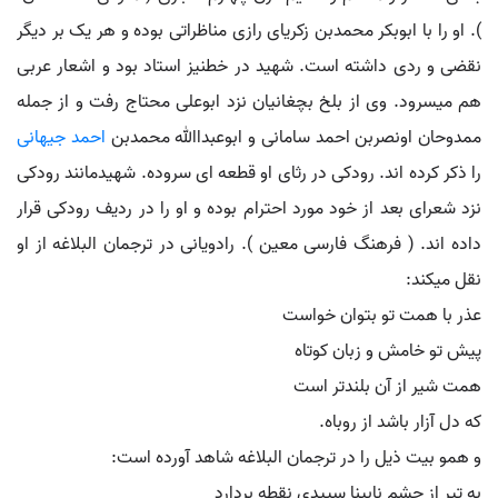
). او را با ابوبکر محمدبن زکریای رازی مناظراتی بوده و هر یک بر دیگر
نقضی و ردی داشته است. شهید در خطنیز استاد بود و اشعار عربی
هم میسرود. وی از بلخ بچغانیان نزد ابوعلی محتاج رفت و از جمله
ممدوحان اونصربن احمد سامانی و ابوعبداﷲ محمدبن
احمد جیهانی
را ذکر کرده اند. رودکی در رثای او قطعه ای سروده. شهیدمانند رودکی
نزد شعرای بعد از خود مورد احترام بوده و او را در ردیف رودکی قرار
داده اند. ( فرهنگ فارسی معین ). رادویانی در ترجمان البلاغه از او
نقل میکند:
عذر با همت تو بتوان خواست
پیش تو خامش و زبان کوتاه
همت شیر از آن بلندتر است
که دل آزار باشد از روباه.
و همو بیت ذیل را در ترجمان البلاغه شاهد آورده است:
به تیر از چشم نابینا سپیدی نقطه بردارد