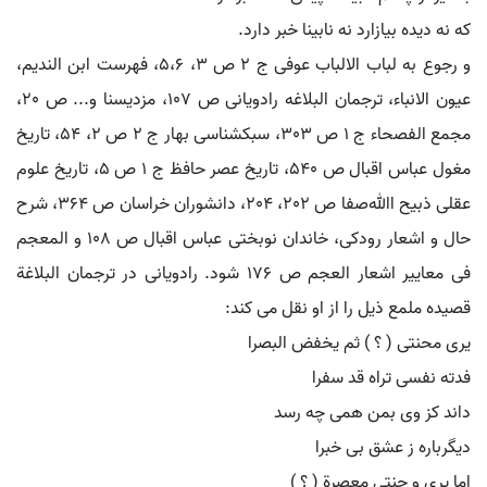
که نه دیده بیازارد نه نابینا خبر دارد.
و رجوع به لباب الالباب عوفی ج 2 ص 3، 5،6، فهرست ابن الندیم،
عیون الانباء، ترجمان البلاغه رادویانی ص 107، مزدیسنا و... ص 20،
مجمع الفصحاء ج 1 ص 303، سبکشناسی بهار ج 2 ص 2، 54، تاریخ
مغول عباس اقبال ص 540، تاریخ عصر حافظ ج 1 ص 5، تاریخ علوم
عقلی ذبیح اﷲصفا ص 202، 204، دانشوران خراسان ص 364، شرح
حال و اشعار رودکی، خاندان نوبختی عباس اقبال ص 108 و المعجم
فی معاییر اشعار العجم ص 176 شود. رادویانی در ترجمان البلاغة
قصیده ملمع ذیل را از او نقل می کند:
یری محنتی ( ؟ ) ثم یخفض البصرا
فدته نفسی تراه قد سفرا
داند کز وی بمن همی چه رسد
دیگرباره ز عشق بی خبرا
اما یری و جنتی معصرة ( ؟ )