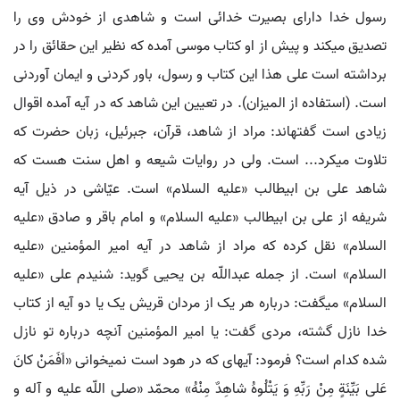
رسول خدا دارای بصیرت خدائی است و شاهدی از خودش وی را
تصدیق می‏کند و پیش از او کتاب موسی آمده که نظیر این حقائق را در
برداشته است علی هذا این کتاب و رسول، باور کردنی و ایمان آوردنی
است. (استفاده از المیزان). در تعیین این شاهد که در آیه آمده اقوال
زیادی است گفته‏اند: مراد از شاهد، قرآن، جبرئیل، زبان حضرت که
تلاوت می‏کرد... است. ولی در روایات شیعه و اهل سنت هست که
شاهد علی بن ابیطالب «علیه السلام» است. عیّاشی در ذیل آیه
شریفه از علی بن ابیطالب «علیه السلام» و امام باقر و صادق «علیه
السلام» نقل کرده که مراد از شاهد در آیه امیر المؤمنین «علیه
السلام» است. از جمله عبداللّه بن یحیی گوید: شنیدم علی «علیه
السلام» می‏گفت: درباره هر یک از مردان قریش یک یا دو آیه از کتاب
خدا نازل گشته، مردی گفت: یا امیر المؤمنین آنچه درباره تو نازل
شده کدام است؟ فرمود: آیه‏ای که در هود است نمی‏خوانی «اَفَمَنْ کانَ
عَلی بَیِّنَةٍ مِنْ رَبِّهِ وَ یَتْلُوهُ شاهِدٌ مِنْهُ» محمّد «صلی اللّه علیه و آله و