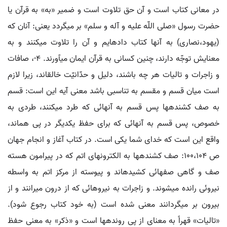
در معانی کتاب است و آن حق تلاوت است و ضمیر «به» به قرآن یا
حضرت رسول «صلی اللّه علیه و آله و سلم» بر می‏گردد یعنی: آنان که
(یهود،نصاری) به آنها کتاب داده‏ایم و آن را تلاوت می‏کنند و به
معنایش توجّه دارند، چنین کسانی به قرآن ایمان می‏آورند. 4-، صافات
و زاجرات و تالیات هر چه باشند، دلیل و حدّانیّت خالق‏اند، زیرا لازم
است میان قسم و مقسم به تناسبی باشد معنی آیه این است: قسم
به صف کشنده‏ها پس قسم به آنهائی که طرد می‏کنند، طردی به
خصوص، پس قسم به آنهائی که برای حفظ یکدیگر در پی هم‏اند،
واقع این است که خدای شما یکی است. در کتاب آغاز و انجام جهان
ص 100،104: صف کشنده‏ها به الکترونهای اتم که در پیرامون هسته
صف و گاهی صفهائی کشیده‏اند و پیوسته از مرکز اتم به واسطه
نیروئی رانده می‏شوند. و زاجرات به نیروهائی که از درون می‏رانند و از
بیرون بر می‏گردانند معنی شده است (به خود کتاب رجوع شود).
«تالیات» قهراً به معنای از پی رونده‏ها است و «ذکر» به معنی حفظ