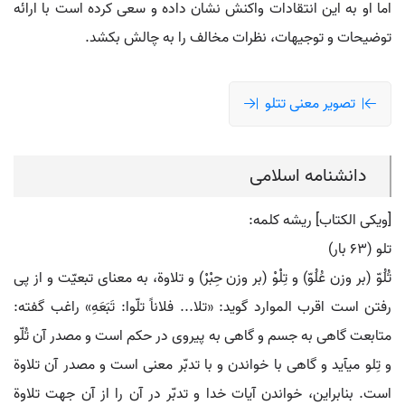
اما او به این انتقادات واکنش نشان داده و سعی کرده است با ارائه
توضیحات و توجیهات، نظرات مخالف را به چالش بکشد.
تصویر معنی تتلو
دانشنامه اسلامی
[ویکی الکتاب] ریشه کلمه:
تلو (۶۳ بار)
تُلُوّ (بر وزن عُلُوّ) و تِلْوْ (بر وزن حِبْرْ) و تلاوة، به معنای تبعیّت و از پی
رفتن است اقرب الموارد گوید: «تلا... فلاناً تلّوا: تَبَعَهِ» راغب گفته:
متابعت گاهی به جسم و گاهی به پیروی در حکم است و مصدر آن تُلّو
و تِلو می‏آید و گاهی با خواندن و با تدبّر معنی است و مصدر آن تلاوة
است. بنابراین، خواندن آیات خدا و تدبّر در آن را از آن جهت تلاوة