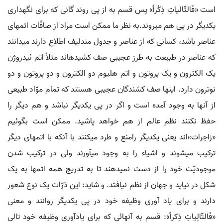
است «فَالتّالیاتِ ذِکْراً» پس قسم به از پی روند گانی که برای نگهداری
یکدیگر در پی هم می‏روند.به نظر ما ممکن است مراد از صافّات اتم‏های
عناصر باشد، کسانی که از عناصر و جدول مندلیف اطلاع دارند می‏دانند
که عناصر در طبیعت به طرز عجیبی صف کشیده‏اند مثلاً اتم ئیدروژن
یک الکترون و یک پروتون و اتم هلیوم دو الکترون و دو پروتون و دو
نوترون دارد. اینها صف کشندگان عجیبی هستند که تمام موّاد طبیعی
از آنها به وجود آمده است و اگر در پی یکدیگر نباشد و هم دیگر را
حفظ نکنند نظم عالم از هم خواهد پاشید. ممکن است بگوئیم
«زاجرات»اند یعنی یکدیگر رامنع و طرد می‏کنند با آنکه با اتمهای دیگر
ترکیب می‏شوند و اشیاء را به وجود می‏آورند ولی در ترکیب شدن
موجودیّت خود را از دست نمی‏دهند تا به تدریج همه اتمها به یک
شکل در نیاید و جهان از نظم نیافتد. و شاید: این ذرّات یک نوع شعور
دارند و برای یاد آوری وظیفه خود در پی یکدیگر روانند و معنی
«فَالتّالِیاتِ ذِکراً»: قسم به آنهائی که برای یادآوری وظیفه خود تالی