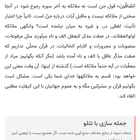
الصّافّونَ» قول جن است نه ملائکه به آخر سوره رجوع شود در آنجا
سخنی از ملائکه نیست و ماقبل آیات درباره جنّ است. ثانیاً چرا اعتبار
تأنیث لفظی در، و غیره به میان نیامده است؟ وانگهی ملائکه
اولوالعقل‏اند، در صفت مذکر لایعقل الف و تاء می‏آورند مثل مرفوعات،
منصوبات و مجرورات و الایام الخالیات، در قرآن محلّی نداریم که
صفت مذکّر عاقل با الف و تاء آمده باشد (مگر آنکه بگوئیم: مراد از
معقّبات در آیه حتماً ملائکه است.) گذشته از اینها: آن وقت معنی این
خواهد بود: قسم به ملائکه‏ها خدای شما یکی است. مشکل است
بگوئیم قرآن بر مشرکین مکّه و به عموم جهانیان با این کیفیّت مطلبی
القاء کند.
جمله سازی با تتلو
جملات نمونه از منابع مختلف جمع آوری شده است، اگر صحیح نیست یا توهین آمیز