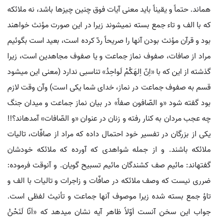
هم‏اند. حتماً و یقیناً باید معنی آیات فوق چنین چیزها باشد، نه ملائکه
که با الف و تاء جمع بسته نمی‏شوند زیرا در این صورت مؤنث خواهند
بود و قرآن مؤنث بودن آنها را صریحاً ردّ کرده است، بعید است بگوئیم
مراد از صافات، صفوف نماز جماعت و یا صفوف مجاهدین است، زیرا
گذشته از این که با «اِنّ اِلهَکُمْ لَواحِدُ» تناسبی ندارد (معنی این می‏شود
قسم به صفوف جماعت در نماز، خدای شما یکی است) وآن وقت لازم
بود گفته شود «و الصّافون صفاً» در بیان نماز جماعت و میدان جنگ
چه عجب مردان به کنار رفته و زنان در عنوان «و الصّافات» آمده‏اند؟!!
یکی از بزرگان در تفسیر خود احتمال داده که مراد از صافّات، تالیات
ملائکه باشند. و از جمله شواهدی که آورده که ملائکه خودشان
گفته‏اند: مائیم صف کشندگان مائیم تسبیح گویان. و آنوقت فرموده:
ضرری نیست که وصف ملائکه در صافّات و زاجرات و تالیات با الف و
تاؤ جمع بسته شده زیرا موصوف آنها جماعت و تأنیث لفظی است.
جواب این سخن آنست اَوّلاً ظاهر آیه نشان می‏دهد که «اَنّا لَنَحْنُ