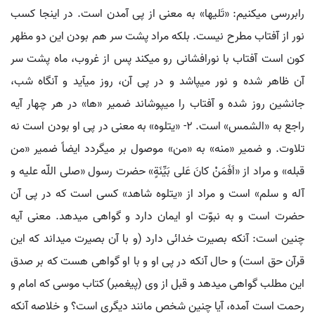
رابررسی می‏کنیم: «تَلیها» به معنی از پی آمدن است. در اینجا کسب
نور از آفتاب مطرح نیست. بلکه مراد پشت سر هم بودن این دو مظهر
کون است آفتاب با نورافشانی رو می‏کند پس از غروب، ماه پشت سر
آن ظاهر شده و نور می‏پاشد و در پی آن، روز می‏آید و آنگاه شب،
جانشین روز شده و آفتاب را می‏پوشاند ضمیر «ها» در هر چهار آیه
راجع به «الشمس» است. 2- «یتلوه» به معنی در پی او بودن است نه
تلاوت. و ضمیر «منه» به «من» موصول بر می‏گردد ایضاً ضمیر «من
قبله» و مراد از «اَفَمَنْ کانَ عَلی بَیِّنَةٍ» حضرت رسول «صلی اللّه علیه و
آله و سلم» است و مراد از «یتلوه شاهد» کسی است که در پی آن
حضرت است و به نبوّت او ایمان دارد و گواهی می‏دهد. معنی آیه
چنین است: آنکه بصیرت خدائی دارد (و با آن بصیرت می‏داند که این
قرآن حق است) و حال آنکه در پی او و با او گواهی هست که بر صدق
این مطلب گواهی می‏دهد و قبل از وی (پیغمبر) کتاب موسی که امام و
رحمت است آمده، آیا چنین شخص مانند دیگری است؟ و خلاصه آنکه