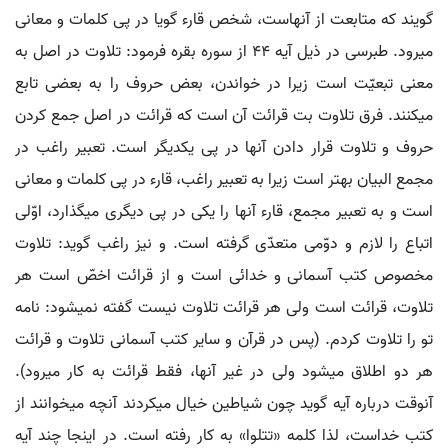
گویند که متابعت از آنهاست، شخص قارء گویا در پی کلمات و معانی
می‏رود. طبرسی در ذیل آیه 44 از سوره بقره فرمود: تلاوت در اصل به
معنی تبعیّت است زیرا در خواندن، بعض حروف را به بعضی تابع
می‏کنند. فرق تلاوت بت قرائت آن است که قرائت در اصل جمع کردن
حروف و تلاوت قرار دادن آنها در پی یکدیگر است. تعبیر راغب در
مجمع البیان بهتر است زیرا به تعبیر راغب، قارء در پی کلمات و معانی
است و به تعبیر مجمع، قارء آنها را یکی در پی دیگری می‏گذارد، اوّلی
اتباع را لازم و دوّمی متعدّی گرفته است. و نیز راغب گوید: تلاوت
مخصوص کتب آسمانی و خدائی است و از قرائت اخصّ است هر
تلاوت، قرائت است ولی هر قرائت تلاوت نیست گفته نمی‏شود: نامه
تو را تلاوت کردم. (پس در قرآن و سایر کتب آسمانی تلاوت و قرائت
هر دو اطلاق می‏شود ولی در غیر آنها، فقط قرائت به کار می‏رود).
آنوقت درباره آیه گوید چون شیاطین خیال می‏کردند آنچه می‏خوانند از
کتب خداست، لذا کلمه «تتلوا» به کار رفته است. در اینجا چند آیه