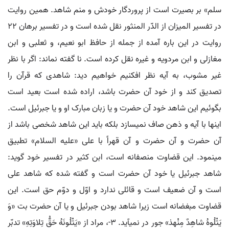
سلم» بر بصیرت است از پروردگار خودش و منم شاهد. همین روایت
در تفسیر المیزان از الدّر المنثور نقل شده است و در تفسیر برهان 22
روایت در این باره آمده از جمله از حافظ ابو نعیم، و ثعلبی و ابن
مغازلی و ابن مردویه و غیره نقل کرده است. نا گفته نماند: اگر با نظر
غیر مشوب، به آیه نظر افکنیم خواهیم دید: شاهدی که قرآن را
تصدیق کند و از خود آن حضرت باشد، اراده شده است بعید است
بگوئیم این شاهد خود آن حضرت و یا زبان مبارک او و یا جبرئیل است.
اینها با آیه و ذهن صاف نمی‏سازد بلکه باید این شاهد شخصی باشد از
آن حضرت و آن حضرت و آن قهراً با علی «علیه السلام» تطبیق
می‏نمود. این قضاوت منصفانه است، ابن کثیر در تفسیر خود گوید:
شاهد جبرئیل یا خود آن حضرت است و گفته شده که شاهد علی
است و آن ضعیف است و قائلی ندارد و اوّل و دوّم حق است. این
قضاوت مبغضانه است زیرا شاهد بودن جبرئیل و یا آن حضرت بت «وَ
یَتْلُوهُ شاهِدٌ مِنْهذ» جور در نمی‏آید. 3-، مراد از «یَتْلُونَهُ حَقُّ تِلاوَتِهِ» تدبّر