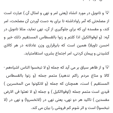
💡 و تاءويل در مورد انشاء (يعنى امر و نهى و امثال آن ) عبارت است
از مصلحتى كه آمر راواداشته تا براى به دست آوردن آن مصلحت، امر
كند، و مفسده اى كه براى جلوگيرى از آن، نهى نمايد، مثلا تاءويل در
آيه: (و اوفواالكيل اذا كلتم و زنوا بالقسطاس المستقيم ذلك خير و
احسن تاويلا) همين است كه بابرقرارى وزن عادلانه در هر كالاى
كشيدنى و پيمان كردنى، امر اجتماع بشرى، استقامتيابد.
💡 و از ظاهر سياق بر مى آيد كه جمله (و لا تبخسوا الناس اشياءهم -
كالا و متاع مردم راكم ندهيد) متمم جمله (و زنوا بالقسطاس ‍
المستقيم ) است، همچنان كه جمله (و لاتكونوا من المخسرين )
قيدى است متمم جمله (اوفواالكيل ) و جمله (و لا تعثوا فى الارض
مفسدين ) تاكيد هر دو نهى، يعنى نهى در (لاتخسروا) و نهى در (لا
تبخسوا) است و اثر شوم كم فروشى را بيان مى كند.