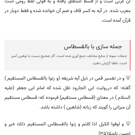
آن عربی است و از قسط اشتقاق یافته و به قولی لفظ رومی است
معرب شده. در آیه به کسر قاف و ضم آن خوانده شده و فقط دوبار در
قرآن آمده است.
جمله سازی با بالقسطاس
جملات نمونه از منابع مختلف جمع آوری شده است، اگر صحیح نیست یا توهین آمیز
است، لطفا گزارش دهید.
💡 و در تفسير قمى در ذيل آيه شريفه (و زنوا بالقسطاس المستقيم )
گفته: كه درروايت ابى الجارود نقل شده كه امام ابى جعفر (عليه
السلام ) در معناى (قسطاس مستقيم) فرموده كه: قسطاس مستقيم
آن ميزانى را گويند كه زبانه (شاهين ) داشته باشد.
💡 و اوفوا الكيل اذا كلتم و زنوا بالقسطاس المستقيم ذلك خير و
احسن تاويلا(35)