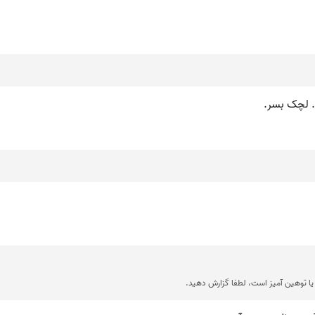
زن. لچک بسر.
ا توهین آمیز است، لطفا گزارش دهید.