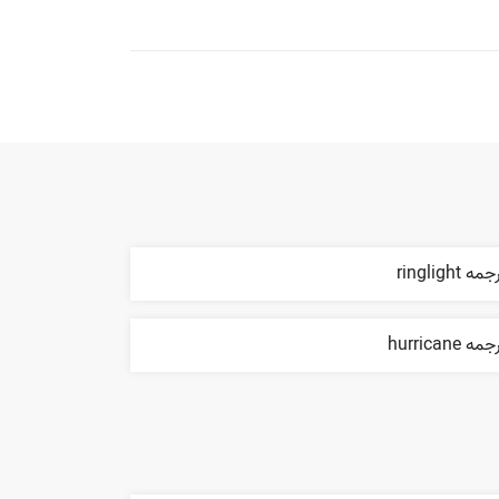
مه ringlight
مه hurricane