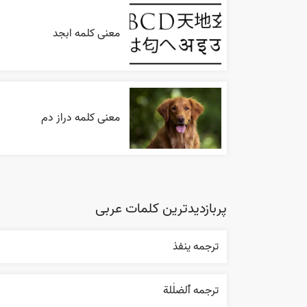
معنی کلمه ابجد
معنی کلمه دراز دم
پربازدیدترین کلمات عربی
ترجمه ينفذ
ترجمه ٱلضلٰلة