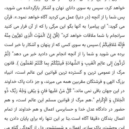
خواهد کرد، سپس به سوی دانای نهان و آشکار بازگردانده می شوید،
پس شما را از آنچه (در دنیا) عمل می کردید آگاه خواهد نمود.». قرآن
می گوید:" ای پیامبر! به آنها بگو این مرگی را که از آن فرار می کنید
سرانجام با شما ملاقات خواهد کرد" (قُلْ إِنَّ الْمَوْتَ الَّذِی تَفِرُّونَ مِنْهُ
فَإِنَّهُ مُلاقِیکُمْ ).سپس به سوی کسی که از پنهان و آشکار با خبر است
برده می شوید و شما را از آنچه انجام می دادید خبر می دهد" (ثُمَّ
تُرَدُّونَ إِلی عالِمِ الْغَیبِ وَ الشَّهادَةِ فَینَبِّئُکُمْ بِما کُنْتُمْ تَعْمَلُونَ ). قانون
مرگ از عمومی ترین و گسترده ترین قوانین این عالم است، انبیاء
بزرگ الهی و فرشتگان مقربین همه می میرند، و جز ذات پاک خداوند
در این جهان باقی نمی ماند،" کُلُّ مَنْ عَلَیها فانٍ وَ یبْقی وَجْهُ رَبِّکَ ذُو
الْجَلالِ وَ الْإِکْرامِ ".هم مرگ از قوانین مسلم این عالم است، و هم
حضور در دادگاه عدل خدا و حسابرسی اعمال و هم خداوند از تمام
اعمال بندگان دقیقا آگاه است.بنا بر این تنها راه برای پایان دادن به
این وحشت، پاک سازی اعمال، و شستشوی دل از آلودگی گناه می