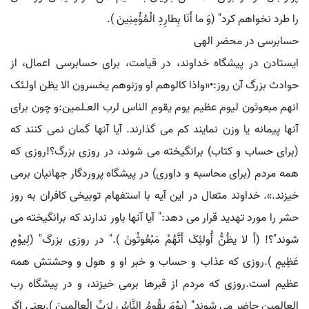
را طرد نخواهم کرد" (وَ ما أَنَا بِطارِدِ الْمُؤْمِنِینَ ).
حسابرسی در محضر الهی
ایستادن در پیشگاه خداوند، در قیامت، برای حسابرسی اعمال، از
حوادث بزرگ آن روز:•«واذا کالوهم او وزنوهم یخسرون الا یظن اولـئک
انهم مبعوثون لیوم عظیم یوم یقوم الناس لرب العــلمین:و چون برای
آنها پیمانه یا وزن نمایند کم می گذارند. آیا آنها گمان نمی کنند که
(برای حساب و کتاب) برانگیخته می شوند، در روزی بزرگ؟!روزی که
همه مردم (برای محاسبه و داوری) در پیشگاه پروردگار جهانیان برمی
خیزند.». خداوند متعال در این آیه با استفهام توبیخی کافران به روز
حشر را مورد تهدید قرار می دهد:" آیا آنها باور ندارند که برانگیخته می
شوند"؟! (أَ لا یظُنُّ أُولئِکَ أَنَّهُمْ مَبْعُوثُونَ )." در روزی بزرگ" (لِیوْمٍ
عَظِیمٍ ).روزی که عذاب و حساب و خبر او و هول و وحشتش همه
عظیم است.روزی که مردم از قبرها برمی خیزند، و در پیشگاه رب
العالمین حاضر می شوند" (یوْمَ یقُومُ النَّاسُ لِرَبِّ الْعالَمِینَ ).یعنی اگر