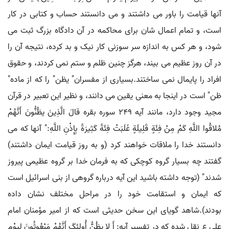
آنها قیامت را باور می داشتند و می دانستند حساب و کتابی در کار
است، و تمام اعمال شان برای محاکمه در آن دادگاه بزرگ ثبت می
شود، و هر کس به اندازه سر سوزنی کار نیک و بد کرده، نتیجه آن را
در آن روز عظیم می بیند، هرگز چنین ظلم و ستم نمی کردند، و حقوق
افراد را پایمال نمی ساختند.بسیاری از مفسران" یظن" را که از ماده"
ظن" است در اینجا به معنی یقین می دانند، و نظیر این تعبیر در قرآن
مجید وجود دارد، مانند آیه ۲۴۹ سوره بقره قالَ الَّذِینَ یظُنُّونَ أَنَّهُمْ
مُلاقُوا اللَّهِ کَمْ مِنْ فِئَةٍ قَلِیلَةٍ غَلَبَتْ فِئَةً کَثِیرَةً بِإِذْنِ اللَّهِ:" آنها که می
دانستند خدا را ملاقات خواهند کرد (و به روز قیامت ایمان داشتند)
گفتند چه بسیار گروه کوچکی که به فرمان خدا بر گروه عظیمی پیروز
شدند" (توجه داشته باشید این آیه درباره گروهی از بنی اسرائیل است
که ایمان و استقامت خود را در مراحل مختلف نشان داده
بودند).شاهد گویای این سخن حدیثی است که از امیر مؤمنان امام
علی ع نقل شده که در تفسیر آیه: أَ لا یظُنُّ أُولئِکَ أَنَّهُمْ مَبْعُوثُونَ لِیوْمٍ