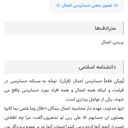
تصویر معنی حسابرسی اعمال
مترادف‌ها
بررسی اعمال
دانشنامه اسلامی
[ویکی فقه] حسابرسی اعمال (قرآن). توجّه به مسئله حسابرسی در
قیامت و اینکه همه اعمال و همه افراد مورد حسابرسی واقع می
شوند، یکی از عوامل بیداری است.
تنها خداوند، عهده دار محاسبه اعمال بندگان:•«قال وما علمی بما کانوا
یعملون ان حسابهم الا علی ربی لو تشعرون:گفت: مرا چه اطلاعی
است از آنچه آنها کرده و می کنند؟حساب آنها جز بر عهده پروردگار من