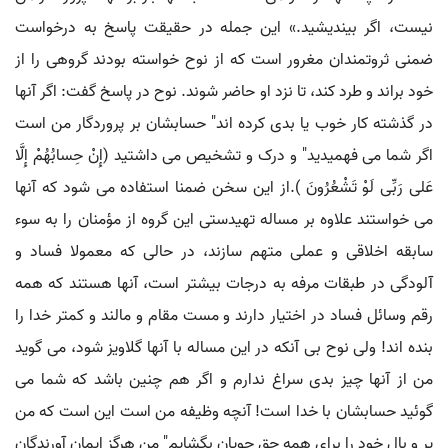
نیست، اگر بیندیشید.» این جمله در حقیقت پاسخ به درخواست
ضمنی ثروتمندان مغرور است که از نوح خواسته بودند گروهی را از
خود براند و طرد کند، تا نزد او حاضر شوند. نوح در پاسخ گفت: اگر آنها
در گذشته کار خوب یا بدی کرده اند" حسابشان بر پروردگار من است
اگر شما می فهمیدید" و درک و تشخیص می داشتید (إِنْ حِسابُهُمْ إِلَّا
عَلی رَبِّی لَوْ تَشْعُرُونَ ).از این سخن ضمنا استفاده می شود که آنها
می خواستند علاوه بر مساله تهیدستی این گروه از مؤمنان را به سوء
سابقه اخلاقی و عملی متهم سازند، در حالی که معمولا فساد و
آلودگی در طبقات مرفه به درجات بیشتر است، آنها هستند که همه
رقم وسائل فساد در اختیار دارند و مست مقام و مالند و کمتر خدا را
بنده اند! ولی نوح بی آنکه در این مساله با آنها گلاویز شود، می گوید
من از آنها چیز بدی سراغ ندارم و اگر هم چنین باشد که شما می
گوئید حسابشان با خدا است! آنچه وظیفه من است این است که من
پر و بال خود را برای همه حق جویان بگشایم" من هرگز ایمان آورندگان