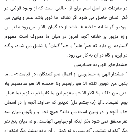
در مفردات در اصل اسم برای آن حالتی است که از وجود قرائنی در
فکر انسان حاصل می شود اگر نشانه ها قوی باشد علم و یقین می
آورد، و اگر نشانه ها ضعیف باشد از حد گمان بالاتر نمی رود.بنا بر این
واژه مزبور بر خلاف آنچه امروز در میان ما معروف است مفهوم
گسترده ای دارد که هم" علم" و هم" گمان" را شامل می شود، و گاه
در این، و گاه در آن به کار می رود.
هشدارهای الهی به حسابرسی
۱- هشدار الهی به حسابرسی از اعمال نجواکنندگان، در قیامت:•«... ما
یکون من نجوی ثلـثة الا هو رابعهم ولا خمسة الا هو سادسهم ولا
ادنی من ذلک ولا اکثر الا هو معهم این ما کانوا ثم ینبئهم بما عملوا
یوم القیـمة...:آیا (به چشم دل) ندیدی که خداوند آنچه را در آسمان
ها و آنچه را در زمین است می داند؟ هیچ نجوا و رازگویی میان سه
نفر محقق نمی شود مگر اینکه او چهارمی آنهاست، و نه میان پنج نفر
مگر آنکه او ششمی آنهاست، و نه کمتر از آن و نه بیشتر مگر اینکه او