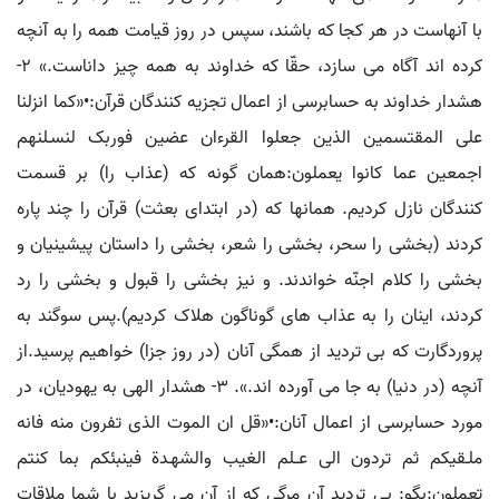
با آنهاست در هر کجا که باشند، سپس در روز قیامت همه را به آنچه
کرده اند آگاه می سازد، حقّا که خداوند به همه چیز داناست.» ۲-
هشدار خداوند به حسابرسی از اعمال تجزیه کنندگان قرآن:•«کما انزلنا
علی المقتسمین الذین جعلوا القرءان عضین فوربک لنسـلنهم
اجمعین عما کانوا یعملون:همان گونه که (عذاب را) بر قسمت
کنندگان نازل کردیم. همانها که (در ابتدای بعثت) قرآن را چند پاره
کردند (بخشی را سحر، بخشی را شعر، بخشی را داستان پیشینیان و
بخشی را کلام اجنّه خواندند. و نیز بخشی را قبول و بخشی را رد
کردند، اینان را به عذاب های گوناگون هلاک کردیم).پس سوگند به
پروردگارت که بی تردید از همگی آنان (در روز جزا) خواهیم پرسید.از
آنچه (در دنیا) به جا می آورده اند.». ۳- هشدار الهی به یهودیان، در
مورد حسابرسی از اعمال آنان:•«قل ان الموت الذی تفرون منه فانه
ملـقیکم ثم تردون الی عــلم الغیب والشهـدة فینبئکم بما کنتم
تعملون:بگو: بی تردید آن مرگی که از آن می گریزید با شما ملاقات