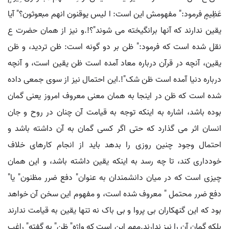
عَظِیمٍ فرمود:" مفهومش این است: ا لیس یوقنون انهم مبعوثون؟" آیا
یقین ندارند که آنها برانگیخته می شوند"؟!.و نیز از همان حضرت ع
نقل شده است که فرمود:" ظن بر دو گونه است: ظن تردید، و ظن
یقین، آنچه در قرآن درباره معاد آمده است ظن یقین است، و آنچه
درباره دنیا آمده است ظن شک"!.این احتمال نیز از سوی جمعی داده
شده است که ظن در اینجا به همان معنی معروف امروز یعنی گمان
بوده باشد، اشاره به اینکه توجه به قیامت آن چنان در روح و جان
انسان اثر می گذارد که حتی اگر کسی گمان به آن داشته باشد و
احتمال وجود چنین روزی را بدهد باید از انجام کارهای خلاف
خودداری کند، تا چه رسد به اینکه یقین داشته باشد، و این همان
چیزی است که در میان دانشمندان به عنوان" دفع ضرر مظنون" یا"
دفع ضرر محتمل " معروف شده است، و مفهوم این سخن آن خواهد
بود که این گنهکاران بی پروا و بی باک نه تنها یقین به قیامت ندارند
بلکه گمان آن را نیز ندارند.مهم این است که واژه" ظن" به گفته" راغب