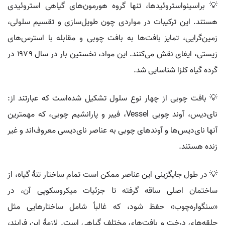
💡 براسینواستروئیدها، تنها گروه هورمون‌های گیاهی استروئیدی
هستند. این ترکیبات در مواردی چون طویل‌سازی و تقسیم سلولی،
زمین‌گرایی، تمایز بافت‌ها به بافت چوبی و مقابله با استرس‌های
زیستی، ایفای نقش می‌کنند. این مواد، نخستین بار در سال ۱۹۷۹ در
گرده گیاه کلزا شناسایی شد.
💡 بافت چوبی از چهار نوع سلول تشکیل شده‌است که عبارتند از:
نای‌دیس، آوند چوبی Vessel، فیبر و پارانشیم چوبی، که مهمترین
آنها نای‌دیس‌ها و آوندهای چوبی به عناصر نای‌دیسی معروف‌اند و غیر
زنده هستند.
💡 در طول جایگزینی این عناصر ممکن است تمام ساختار تنهٔ گیاه، از
ساختمان اصلی ساقه گرفته تا جزئیات میکروسکوپی آن، در
«سنگواره‌چوب» حفظ شود، که غالباً شامل ساختارهایی مثل
حلقه‌های درخت و بافت‌های مختلف گیاهی است. لازمهٔ این فرایند،