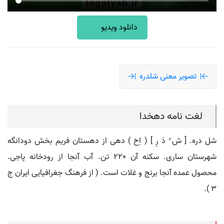
دانلود ویدیو
تصویر معنی شلدره
لغت نامه دهخدا
شل دره. [ ش ُ دَ رِ ] ( اِخ ) دهی از دهستان فریم بخش دودانگه
شهرستان ساری. سکنه آن 220 تن. آب آنجا از رودخانه پاجی.
محصول عمده آنجا برنج و غلات است. ( از فرهنگ جغرافیایی ایران ج
3 ).