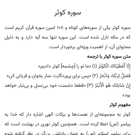
سوره کوثر
سوره کوثر یکی از سوره‌های کوتاه و 108 امین سوره قرآن کریم است
که در مکه نازل شده است. این سوره تنها سه آیه دارد و به دلیل
محتوای آن، از اهمیت ویژه‌ای برخوردار است.
متن سوره کوثر با ترجمه
إِنَّا أَعْطَيْنَاكَ الْكَوْثَرَ (1) «ما تو را [چشمه] كوثر داديم»
فَصَلِّ لِرَبِّكَ وَانْحَرْ (2) «پس برای پروردگارت نماز بخوان و قربانی کن»
إِنَّ شَانِئَكَ هُوَ الْأَبْتَرُ (3) «قطعا دشمنت‏ خود بی‌نسل و بی‌تبار خواهد
بود»
مفهوم کوثر
کوثر به مجموعه‌ای از نعمت‌ها و برکات الهی اشاره دار که خدا به
پیامبر (ص) اعطا کرده است. همچنین کوثر نهری در بهشت است که
برای پیامبر اسلام (ص) به عنوان پاداشی بزرگ در نظر گرفته شده