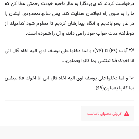
درخواست كردند كه پروردگارا به مااز ناحيه خودت رحمتى عطا كن كه
ما را به سوى راه نجاتمان هدايت كند. پس سالهاىمعدودى ايشان را
در غار بخوابانديم و آنگاه بيدارشان كرديم تا معلوم شود كداميك از
دوطائفه مدت خواب خود را مى داند، و آن را شمرده است.
💡 آيات (69) تا (76): و لما دخلوا على يوسف اوى اليه اخاه قال انى
انا اخوك فلا تبتئس بما كانوا يعملون...
💡 و لما دخلوا على يوسف اوى اليه اخاه قال انى انا اخوك فلا تبتئس
بما كانوا يعملون(69)
گزارش محتوای نامناسب