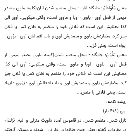
معنی مَأْوَاهُمْ: جایگاه آنان - محل منضم شدن آنان(کلمه ماوی مصدر
میمی از فعل أوی - یاوی - اویا و ماوی است، وقتی میگویی: أوی الی
کذا معنایش این است که فلانی خود را منضم به فلان کس یا فلان
چیز کرد، مضارعش یاوی و مصدرش اوی و باب افعالش آوی - یؤوی -
ایواء است، یعنی فل...
معنی مَأْوَیٰ: جایگاه - محل منضم شدن(کلمه ماوی مصدر میمی از
فعل أوی - یاوی - اویا و ماوی است، وقتی میگویی: أوی الی کذا
معنایش این است که فلانی خود را منضم به فلان کس یا فلان چیز
کرد، مضارعش یاوی و مصدرش اوی و باب افعالش آوی - یؤوی - ایواء
است، یعنی فلانی را منض...
ریشه کلمه:
اوی (۴۱۸ بار)
نازل شدن. منضّم شدن. در قاموس آمده «اَوَیتُ منزلی و الیه: نَزلتهُ»
در مفردات گفته: یعنی چون جئانها در غار نازل شدند و مسکن گرفتند