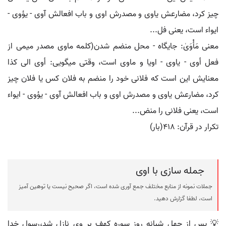
چیز کرد، مضارعش یاوی و مصدرش اوی و باب افعالش آوی - یؤوی -
ایواء است، یعنی فل...
معنی مَأْوَیٰ: جایگاه - محل منضم شدن(کلمه ماوی مصدر میمی از
فعل أوی - یاوی - اویا و ماوی است، وقتی میگویی: أوی الی کذا
معنایش این است که فلانی خود را منضم به فلان کس یا فلان چیز
کرد، مضارعش یاوی و مصدرش اوی و باب افعالش آوی - یؤوی - ایواء
است، یعنی فلانی را منض...
تکرار در قرآن: ۴۱۸(بار)
جمله سازی با اوى
جملات نمونه از منابع مختلف جمع آوری شده است، اگر صحیح نیست یا توهین آمیز
است، لطفا گزارش دهید.
💡 پس از چهل شبانه روز سوره كهف بر وى نازل شد،رسول خدا