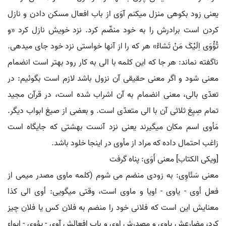
یعنی زود بکوهی منزل می‏کنم آوَی از باب افعال مسکن دادن و نازل
کردن است برادرش را به خود منضّم کرد. نزد خویش نازل کرد «و
تُؤْوَی اِلَیْکَ مَنْ تَشاءُ» هر که را از آنها خواستی نزد خود جای می‏دهی.
ناگفته نماند: هر جا که این کلمه با الی به کار رود بهتر است انضمام
معنی شود و اگر معنی حقیقی آن نزول باشد لازم است بگوئیم: در
تعدّی بالی، معنی انضمام به آن اشراب شده است، در قرآن مجید
تمام صِیِغ ثلاثی آن با الی متعدّی است. و بعضی از صیغ ابواب دیگر.
مَأوی اسم مکان می‏گیرند یعنی نزد آنست بهشتی که جایگاه است
زاغب احتمال داده که مراد از مأوی در اینجا خلود باشد.
[ویکی الکتاب] معنی أَوَی: پناه گرفت
معنی سَئَاوِی: به زودی منضم می شوم (کلمه ماوی مصدر میمی از
فعل أوی - یاوی - اویا و ماوی است، وقتی میگویی: أوی الی کذا
معنایش این است که فلانی خود را منضم به فلان کس یا فلان چیز
کرد، مضارعش یاوی و مصدرش اوی و باب افعالش آوی - یؤوی - ایواء