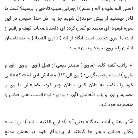
(صلى اللّه عليه و آله و سلم ) ازجبرئيل سبب تاءخير را پرسيد؟ گفت ما
قادر نيستيم از پيش خودنازل شويم جز به اذن خدا. سپس در اين
سوره فرمود: اى محمد تو گمان كرده اى داستاناصحاب كهف و رقيم از
آيات ما امرى عجيب است آنگاه از آيه (اذ اوى الفتية ) به بعدداستان
ايشان را شروع نموده و بيان فرمود.
💡 راغب گفته كلمه (ماوى ) مصدر ميمى از فعل (اوى - ياوى - اويا و
ماوى ) است، وقتىميگويى: (اوى الى كذا) معنايش اين است كه فلانى
خود را منضم به فلان كس يافلان چيز كرد، مضارعش يا وى و
مصدرش اوى و باب افعالش (آوى - يووى - ايواء)است، يعنى فلانى را
منضم به خود كرد.
💡 و معناى آيات سه گانه يعنى آيه (اذ اوى الفتيه... امدا) اين است:
وقتى جوانان درغار جا گرفتند از پروردگار خود در همان موقع