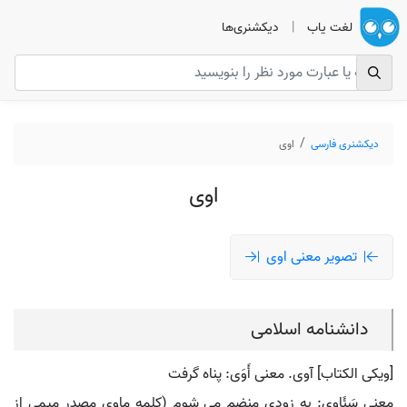
لغت یاب
|
دیکشنری‌ها
دیکشنری فارسی
اوى
اوى
تصویر معنی اوى
دانشنامه اسلامی
[ویکی الکتاب] آوى. معنی أَوَی: پناه گرفت
معنی سَئَاوِی: به زودی منضم می شوم (کلمه ماوی مصدر میمی از