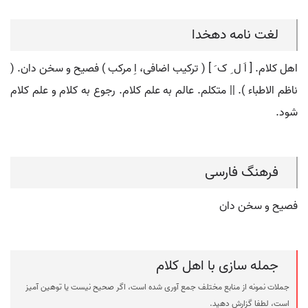
لغت نامه دهخدا
اهل کلام. [ اَ ل ِ ک َ ] ( ترکیب اضافی، اِ مرکب ) فصیح و سخن دان. (
ناظم الاطباء ). || متکلم. عالم به علم کلام. رجوع به کلام و علم کلام
شود.
فرهنگ فارسی
فصیح و سخن دان
جمله سازی با اهل کلام
جملات نمونه از منابع مختلف جمع آوری شده است، اگر صحیح نیست یا توهین آمیز
است، لطفا گزارش دهید.