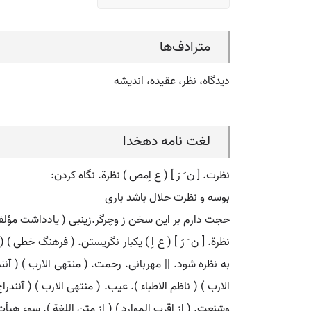
مترادف‌ها
دیدگاه، نظر، عقیده، اندیشه
لغت نامه دهخدا
نظرت. [ ن َ رَ ] ( ع اِمص ) نظرة. نگاه کردن:
بوسه و نظرت حلال باشد باری
حجت دارم بر این سخن ز وچرگر.زینبی ( یادداشت مؤل
نظرة. [ ن َ رَ ] ( ع اِ ) یکبار نگریستن. ( فرهنگ خطی ) 
به نظره شود. || مهربانی. رحمت. ( منتهی الارب ) ( آنندر
الارب ) ( ناظم الاطباء ). عیب. ( منتهی الارب ) ( آنندراج
وشنعت. ( از اقرب الموارد ) ( از متن اللغة ). سوء هیأ