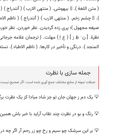
( متن اللغة ). || بیهوشی. ( منتهی الارب ) ( آنندراج ) ( 
). || چشم زخم. ( منتهی الارب ) ( آنندراج ) ( ناظم الاطبا
صیغه مجهول )؛ پری زده گردیدن. نظر خوردن. نظر خوردن
المنجد ). درنگی و تأخیر در کارها. ( ناظم الاطباء ). نس
جمله سازی با نظرت
جملات نمونه از منابع مختلف جمع آوری شده است، اگر صحیح نیست ی
💡 یک دم ز جهان جان تو جز شاد مبادا کز یک نظرت ب
💡 رنگ و بو در نظرت چند نقاب آراید با خبر باش همی
💡 بر این سرشک چو سیم و رخ چو زر رحم آر اگر چه در 