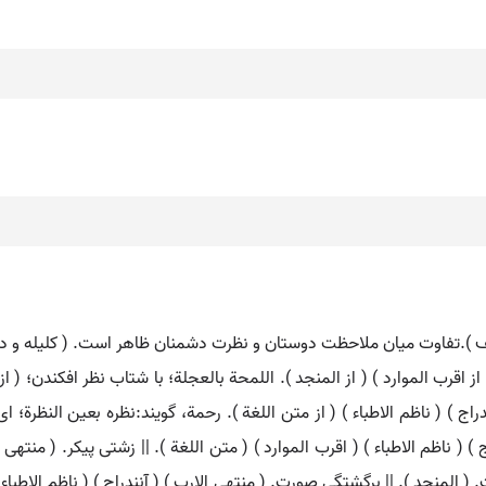
ف ).تفاوت میان ملاحظت دوستان و نظرت دشمنان ظاهر است. ( کلیله و دم
( از اقرب الموارد ) ( از المنجد ). اللمحة بالعجلة؛ با شتاب نظر افکندن؛ ( ا
اج ) ( ناظم الاطباء ) ( از متن اللغة ). رحمة، گویند:نظره بعین النظرة؛ ای
 ) ( ناظم الاطباء ) ( اقرب الموارد ) ( متن اللغة ). || زشتی پیکر. ( منتهی 
ت. ( المنجد ). || برگشتگی صورت. ( منتهی الارب ) ( آنندراج ) ( ناظم الا