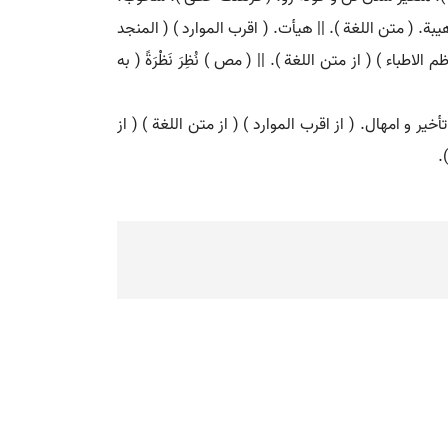
یبة. ( متن اللغة ). || هیأت. ( اقرب الموارد ) ( المنجد
طباء ) ( از متن اللغة ). || ( مص ) نُظِرَ نَظْرَةً ( به
نتهی الارب ) ( آنندراج ). تأخیر و امهال. ( از اقرب الموارد ) ( از متن اللغة ) ( از
.