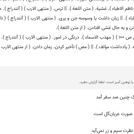
ناظم الاطباء ). غشیة. ( متن اللغة ). || ترس. ( منتهی الارب ) ( آنندراج ). ه
ء ). || زیان داشت یا وسوسه جن و پری. ( منتهی الارب ) ( آنندراج ) ( ناظم الا
 و به حال غشی افتادن. ( از متن اللغة ).
نظرة. [ ن َ ظِ رَ ] ( ع اِ ) مهلت. ( ترجمان علامه جرجانی ص 100 ) ( مهذب الاسماء ). درنگی در امور. ( م
ئه. ( یادداشت مؤلف ). || ( مص ) تأخیر کردن. زمان دادن. ( از منتهی الارب )
ا توهین آمیز است، لطفا گزارش دهید.
رگ چنین صد سفر آمد
ن صورت عریان‌گل است
نظرت سیم و زر نمی‌آید