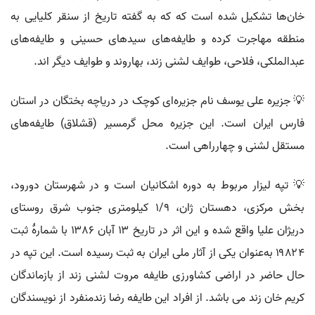
خان‌ها تشکیل شده است که که به گفته تاریخ از سنقر کلیایی به
منطقه مهاجرت کرده و طایفه‌های سیدهای حسینی و طایفه‌های
عبدالملکی، فلاحی، طوایف لشنی زند، بهاروند و طوایف دیگر اند.
💡 جزیره علی یوسف نام جزیره‌ای کوچک در دریاچه بختگان در استان
فارس ایران است. این جزیره محل گرمسیر (قشلاق) طایفه‌های
مستقل لشنی و چهارراهی است.
💡 تپه لیزار مربوط به دوره اشکانیان است و در شهرستان دورود،
بخش مرکزی، دهستان ژان، ۱/۹ کیلومتری جنوب شرق روستای
دریژان علیا واقع شده و این اثر در تاریخ ۱۳ آبان ۱۳۸۶ با شمارهٔ ثبت
۱۹۸۲۴ به‌عنوان یکی از آثار ملی ایران به ثبت رسیده است. این تپه در
حال حاضر در اراضی کشاورزی طایفه مروت لشنی زند از بازماندگان
کریم خان زند می باشد. از افراد این طایفه رضا زندمنفرد از نویسندگان