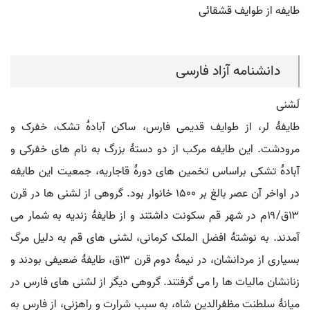
طایفه از طوایف قشقائی
دانشنامه آزاد فارسی
لَشنی
طایفۀ لر، از طوایف قدیمی فارس، ساکن آبادۀ تشک، خفرک و
مرودشت. این طایفه مرکب از دو دستۀ بزرگ به نام های خفرکی و
آبادۀ تشکی براساس تخمین های دورۀ قاجاریه، جمعیت این طایفه
در اواخر آن عصر بالغ بر ۱۵۰۰ خانوار بود. گروهی از لشنی ها در قرن
۱۳ق/۱۹م در شهر قم سکونت داشتند و از طایفۀ زندیه به شمار می
آمدند. به نوشتۀ افضل الملک کرمانی، لشنی های قم به دلیل مرگ
بسیاری از مردانشان، در نیمۀ دوم قرن ۱۳ق، طایفۀ ضعیفی بودند و
زنانشان مالیات ها را می گرفتند. گروهی دیگر از لشنی های فارس در
میانۀ سلطنت مظفرالدین شاه، به سبب شرارت و راهزنی، از فارس به