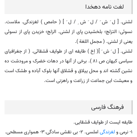
لغت نامه دهخدا
لشنی. [ ل َ ش َ / ل َ ش ِ / ل َ ] ( حامص ) لغزندگی. ملاست.
نسوئی: التزلج؛ بلخشیدن پای از لشنی. الزلج؛ خزیدن پای از نسوئی
یعنی از لشنی. ( مجمل اللغة ).
لشنی. [ ل َ ش َ ]( اِخ ) طایفه ای از طوایف قشقائی. ( از جغرافیای
سیاسی کیهان ص 81 ). برخی از آنها در دهات خضرک و مرودشت ده
نشین گشته اند و محل ییلاق و قشلاق آنها بلوک آباده و طشک است
و معیشت این جماعت از زراعت و راهزنی است.
فرهنگ فارسی
طایفه ایست از طوایف قشقایی.
۱- نرمی و
لغزندگی
املسی. ۲- بی نقشی سادگی.۳- همواری مسطحی.