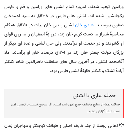
ورامین تبعید شدند. امروزه تمام لشنی های ورامین و قم و فارس
یکجانشین شده اند. لشنی های فارس در ۱۱۳۸ق به سید احمدخان
صفوی پیوستند.
هادی خان
لشنی و نبی خان بیات در ۱۱۷۰ق هنگام
محاصرۀ شیراز به دست کریم خان زند، دروازۀ اصفهان را به روی قوای
او گشودند و در خدمت او درآمدند. ولی خان لشنی و عده ای دیگر از
بزرگان دولت جعفر خان زند در ۱۲۰۱ق درصدد خلع او برآمدند. ملا
آقامحمد لشنی، در آخرین سال های سلطنت ناصرالدین شاه، کلانتر
آبادۀ تشک و کلانتر طایفۀ لشنی فارس بود.
جمله سازی با لشنی
جملات نمونه از منابع مختلف جمع آوری شده است، اگر صحیح نیست یا توهین آمیز
است، لطفا گزارش دهید.
💡 اهالی روستا از چند طایفه اصلی و طوائف کوچکتر و مهاجران زمان