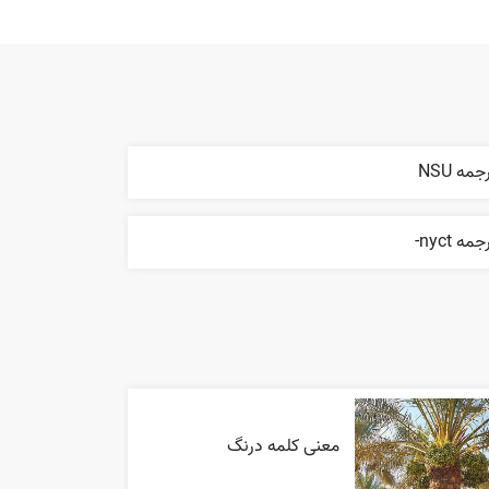
جمه NSU
جمه nyct-
معنی کلمه درنگ