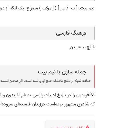
نیم بیت. [ ب َ / ب ِ ] ( اِ مرکب ) مصراع. یک لنگه از 
فرهنگ فارسی
فالج نیمه بدن.
جمله سازی با نیم بیت
جملات نمونه از منابع مختلف جمع آوری شده است، اگر صحیح نیست ی
💡 فریدون را در تاریخ ادبیات پارسی به نام افریدون و 
که شاعری مشهور بوده‌است درزندان قصیده‌ای سروده‌ا
گزارش محتوای نامناسب