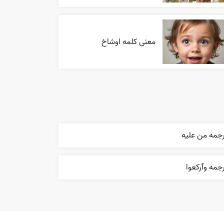
معنی کلمه اوشاخ
رجمه من عليه
جمه وٱرکعوا