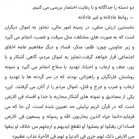
دو دسته را جداگانه و با رعایت اختصار بررسی می کنیم.
← روابط عادلانه و غیر عادلانه
نخستین ارزش منفی، در زمینه امور مالی، تجاوز به اموال دیگران
است که به صورت های مختلف، مثل سرقت و غصب، انجام می گیرد
و زیر عناوینی چون: ظلم، منکر، فساد و دیگر مفاهیم عامه اخلاق
اجتماعی قرار خواهد گرفت.تجاوز به اموال مردم، گاهی آشکار و با
زور، عنف و ارعاب و احیانا، تهدید با سلاح انجام می گیرد و نمونه
روشنش غارتگران و راهزنانی بودند که در سر گردنه ها با تهدید و
ارعاب و ضرب و جرح و قتل، اموال مردم را از آنان می گرفتند. این،
یکی از مصادیق و نمونه های آشکار محاربه با خدا و افساد فی الارض
است که در قرآن کریم برایش حد تعیین شده است، آن جا که می
فرماید:«انما جزاء الذین یحاربون الله و رسوله و یسعون فی الارض
فسادا ان یقتلوا او یصلبوا او تقطع ایدیهم و ارجلهم من خلاف او ینفوا
من الارض ذلک لهم خزی فی الدنیا و لهم فی الآخرة عذاب عظیم»