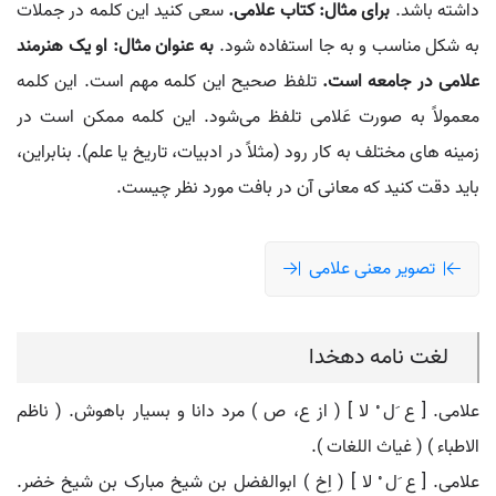
داشته باشد.
برای مثال: کتاب علامی.
سعی کنید این کلمه در جملات
به شکل مناسب و به جا استفاده شود.
به عنوان مثال: او یک هنرمند
علامی در جامعه است.
تلفظ صحیح این کلمه مهم است. این کلمه
معمولاً به صورت عَلامی تلفظ می‌شود. این کلمه ممکن است در
زمینه‌ های مختلف به کار رود (مثلاً در ادبیات، تاریخ یا علم). بنابراین،
باید دقت کنید که معانی آن در بافت مورد نظر چیست.
تصویر معنی علامی
لغت نامه دهخدا
علامی. [ ع َل ْ لا ] ( از ع، ص ) مرد دانا و بسیار باهوش. ( ناظم
الاطباء ) ( غیاث اللغات ).
علامی. [ ع َل ْ لا ] ( اِخ ) ابوالفضل بن شیخ مبارک بن شیخ خضر.