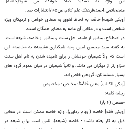
این واژه به تشدید صاد خوانده می شود(خاصّه).
منبعخاتمی،احمد،فرهنگ علم کلام،ص۱۰۵،انتشارات صبا.
[ویکی شیعه] خاصّه به لحاظ لغوی به معنای خواص و نزدیکان ویژه
شخص است و در مقابل آن عامه به معنای همگان است.
در اصطلاح، منظور از عامه، اهل سنت و منظور از خاصه، شیعه است.
به گفته سید محسن امین وجه نامگذاری «شیعه» به «خاصه» این
است که اولاً شیعیان خودشان را برای نامیده شدن به نام اهل سنت
سزاوارتر از دیگران می دانند، و ثانیاً شیعیان در میان عموم گروه های
بسیار مسلمانان، گروهی خاص اند.
[ویکی الکتاب] معنی خَاصَّةً: مختص - مخصوص
ریشه کلمه:
خصص (۴ بار)
[ویکی فقه] خاصه (ابهام زدایی). واژه خاصه ممکن است در معانی
ذیل به کار رفته باشد: • خاصه (شیعه)، نامی است برای شیعه در