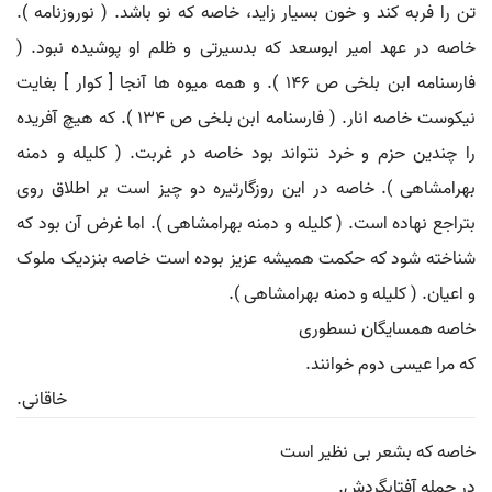
تن را فربه کند و خون بسیار زاید، خاصه که نو باشد. ( نوروزنامه ).
خاصه در عهد امیر ابوسعد که بدسیرتی و ظلم او پوشیده نبود. (
فارسنامه ابن بلخی ص 146 ). و همه میوه ها آنجا [ کوار ] بغایت
نیکوست خاصه انار. ( فارسنامه ابن بلخی ص 134 ). که هیچ آفریده
را چندین حزم و خرد نتواند بود خاصه در غربت. ( کلیله و دمنه
بهرامشاهی ). خاصه در این روزگارتیره دو چیز است بر اطلاق روی
بتراجع نهاده است. ( کلیله و دمنه بهرامشاهی ). اما غرض آن بود که
شناخته شود که حکمت همیشه عزیز بوده است خاصه بنزدیک ملوک
و اعیان. ( کلیله و دمنه بهرامشاهی ).
خاصه همسایگان نسطوری
که مرا عیسی دوم خوانند.
خاقانی.
خاصه که بشعر بی نظیر است
در جمله آفتابگردش.