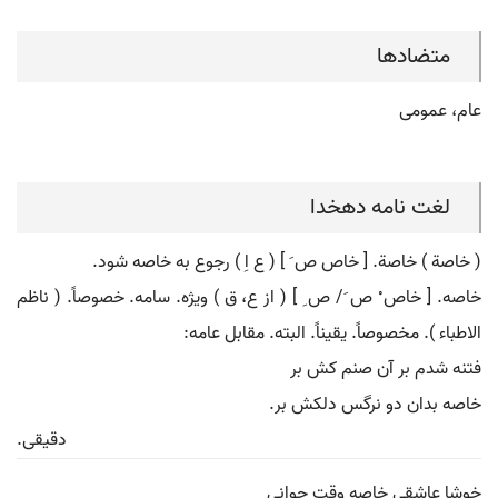
متضادها
عام، عمومی
لغت نامه دهخدا
( خاصة ) خاصة. [ خاص ص َ ] ( ع اِ ) رجوع به خاصه شود.
خاصه. [ خاص ْ ص َ/ ص ِ ] ( از ع، ق ) ویژه. سامه. خصوصاً. ( ناظم
الاطباء ). مخصوصاً. یقیناً. البته. مقابل عامه:
فتنه شدم بر آن صنم کش بر
خاصه بدان دو نرگس دلکش بر.
دقیقی.
خوشا عاشقی خاصه وقت جوانی