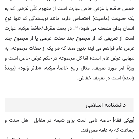
خمس خاصّه یا عَرَضِ خاص عبارت است از مفهوم کلّی عَرَضی که به
یک حقیقت (ماهیت) اختصاص دارد، مانند نویسندگی که تنها نوع
انسان بدان متصف می شود؛ ۲. در بحث معّرِف/خاصّۀ مرکبه: عبارت
است از تعریفی که از مجموع چند صفت عرضی یا از مجموع چند
عرض عام فراهم می آید؛ بدین معنا که هر یک از صفات مجموعه، به
تنهایی عرض عام است؛ امّا کل مجموعه در حکم عرض خاص است و
ویژۀ امر مورد تعریف. مثال رایج خاصۀ مرکبه، «طائر وَلود» (پرندۀ
زاینده) است در تعریف خفاش.
دانشنامه اسلامی
[ویکی فقه] خاصه نامی است برای شیعه در مقابل ا هل سنت و
جماعت که به عامه معروفند.