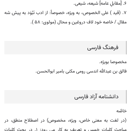
۶. [مقابلِ عامه] شیعه، شیعی.
۷. (قید ) علی الخصوص، به ویژه، خصوصاً: از ادب نَبْوَد به پیش شه
مقال / خاصه خود لاف دروغین و محال (مولوی: ۵۸ ).
فرهنگ فارسی
مخصوصا بویژه.
فالق بن عبدالله اندسی رومی مکنی بامیر ابوالحسن.
دانشنامه آزاد فارسی
خاصّه
(در لغت به معنی خاص، ویژه، مخصوص) در اصطلاح منطق، در
مباحث کلیات خمس و تعریف به کار می رود: ۱. در بحث کلیات