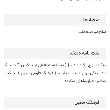
متضادها
صلح‌جو، صلح‌طلب
لغت نامه دهخدا
جنگنده. [ ج َ گ َ دَ / دِ ] ( نف ) نعت فاعلی از جنگیدن. آنکه جنگ
کند. جنگی. رزم کننده. محارب. ( فرهنگ فارسی معین ). جنگجو.
جنگاور: هواپیماهای جنگنده.
فرهنگ معین