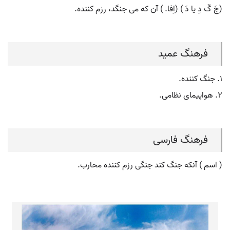
(جَ گَ دِ یا دَ ) (اِفا. ) آن که می جنگد، رزم کننده.
فرهنگ عمید
۱. جنگ کننده.
۲. هواپیمای نظامی.
فرهنگ فارسی
( اسم ) آنکه جنگ کند جنگی رزم کننده محارب.