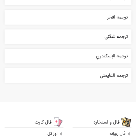
ترجمه افخر
ترجمه سُکْني
ترجمه الإسکندري
ترجمه القایمني
فال و استخاره
فال کارت
فال روزانه
اوراکل