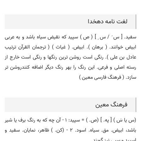
لغت نامه دهخدا
سفید. [ س َ / س ِ ] ( ص ) سپید که نقیض سیاه باشد و به عربی
ابیض خوانند. ( برهان ). ابیض. ( غیاث ) ( ترجمان القرآن ترتیب
عادل بن علی ). رنگی است روشن ترین رنگها و رنگی است خارج از
رسته اصلی و فرعی. این رنگ را بهر رنگ دیگر اضافه کنندروشن تر
سازد. ( فرهنگ فارسی معین )
فرهنگ معین
(س یا سَ ) [ په. ] (ص. ) = سپید: ۱ - آن چه که به رنگ برف یا شیر
باشد، ابیض. مق. سیاه. اسود. ۲ - (کن. ) ظاهر، نمایان. سفید و
اسپید و سپی نیز گویند.