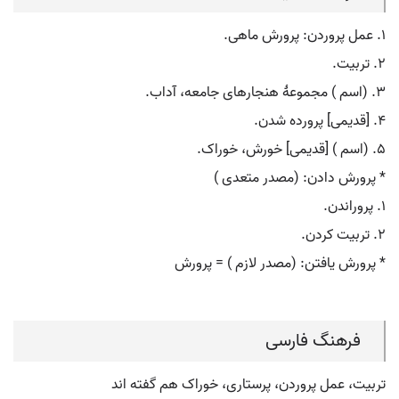
۱. عمل پروردن: پرورش ماهی.
۲. تربیت.
۳. (اسم ) مجموعۀ هنجارهای جامعه، آداب.
۴. [قدیمی] پرورده شدن.
۵. (اسم ) [قدیمی] خورش، خوراک.
* پرورش دادن: (مصدر متعدی )
۱. پروراندن.
۲. تربیت کردن.
* پرورش یافتن: (مصدر لازم ) = پرورش
فرهنگ فارسی
تربیت، عمل پروردن، پرستاری، خوراک هم گفته اند