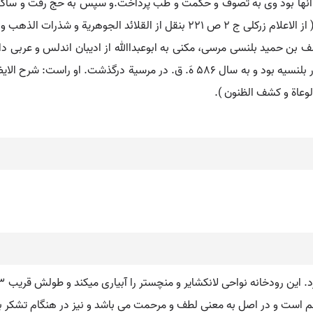
ریة و شذرات الذهب و فوات الوفیات ).
ف بن حمید بلنسی مرسی، مکنی به ابوعبداﷲ از ادیبان اندلس و عربی دان و
513 هَ. ق. متولد گشت و مدتی عهده دار منصب قضا در بلنسیه بود و به سال 586 هَ
ن رودخانه نواحی لانکشایر و منچستر را آبیاری میکند و طولش قریب ۱۱۳ کیلومتر است.
م است و در اصل به معنی لطف و مرحمت می باشد و نیز در هنگام تشکر بک