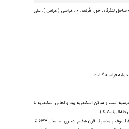
 ساحل لنگرگاه. خور. فُرضة. ج، مَراسی ( مراس ): علی
رسیة است و ساکن اسکندریه بود و اهالی اسکندریه تا
مرسی. [ م ُ ] ( اِخ ) لقب حسن بن عضدالدوله علی برادر المتوکل علی اﷲ ملک اندلس، مکنی به ابوعلی و مشهور به ابن هود. فیلسوف و متصوف قرن هفتم هجری. به سال 633 هَ.