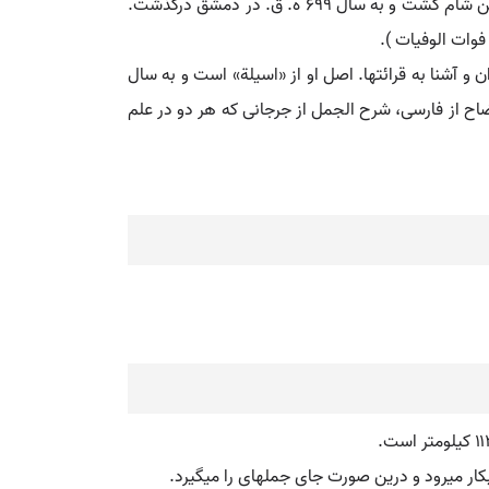
ق. در مرسیة متولد شد و با اینکه پدرش نایب السلطنه آنها بود وی به تصوف و حکمت و طب پرداخت.و سپس به حج رفت و ساکن شام گشت و به سال 699 هَ. ق. در دمشق درگذشت.
 آشنا به قرائتها. اصل او از «اسیلة» است و به سال
. ق. در مرسیة درگذشت. او راست: شرح الایضاح از فارسی، شرح الجمل از جرجانی که هر دو در علم
ار میرود و درین صورت جای جملهای را میگیرد.