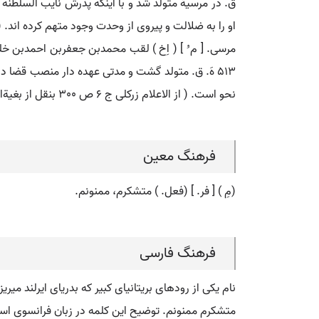
او را به ضلالت و پیروی از وحدت وجود متهم کرده اند. ( از الاعلام زرکلی ج 2 ص 221 بنقل از القلائد الجوه
مرسی. [ م ُ ] ( اِخ ) لقب محمدبن جعفربن احمدبن خل
نحو است. ( از الاعلام زرکلی ج 6 ص 300 بنقل از بغیةالوعاة و کشف الظنون ).
فرهنگ معین
(مِ ) [ فر. ] (فعل. ) متشکرم، ممنونم.
فرهنگ فارسی
نام یکی از رودهای بریتانیای کبیر که بدریای ایرلند میریزد. ای
متشکرم ممنونم. توضیح این کلمه در زبان فرانسوی اس