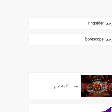
مه ringsider
مه borescope
معنی کلمه تیام