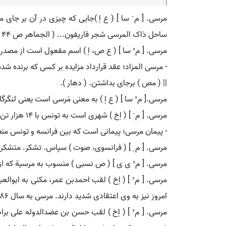
مرسی. [ م َ سا ] ( ع اِ )جایی که چیزی در آن بر جای 
ساحل ذاک المرسی شجر فاریفون... ( الجماهر ص 44 ). || جریده. ( یادداشت مرحوم دهخدا ).
مرسی. [ م ُ سا ] ( ع ص، اِ ) اسم مفعول است از مصدر 
- مرسی المزاد؛ عقد قرارداد مزایده بر کسی که برنده شده 
|| ( مص ) برجای بداشتن. ( دهار ).
مرسی.[ م ُ سا ] ( ع اِ ) به معنی مَرسی است یعنی لنگرگا
مرسی. [ م َ ] ( اِخ ) شهری است به تونس با 14 هزار تن سکنه و دارای آبهای معدنی.
- پیمان مرسی؛ پیمانی است که بین فرانسه و تونس منعقد گشت و بموجب آن پیمان باردو
مرسی. [ م ِ ] ( فرانسوی، صوت ) سپاس. تشکر. متشکرم
مرسی. [ م ُ ی ی ] ( ص نسبی ) منسوب به مرسیة که از
مرسی. [ م ُ ] ( اِخ ) لقب احمدبن عمر، مکنی به ابو
امروز نیز به وی اعتقادی شدید دارند. مرسی به سال 686 هَ. ق. درگذشت. ( از الاعلام زرکلی ج 1 ص 179 بنقل از النجوم الزاهرة و الرحلةالورثیلانیة ).