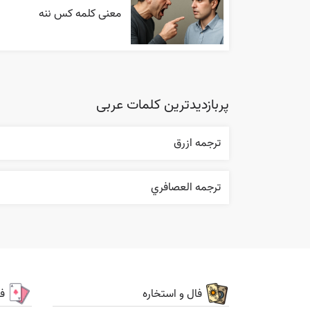
معنی کلمه کس ننه
پربازدیدترین کلمات عربی
ترجمه ازرق
ترجمه العصافري
فال و استخاره
ف