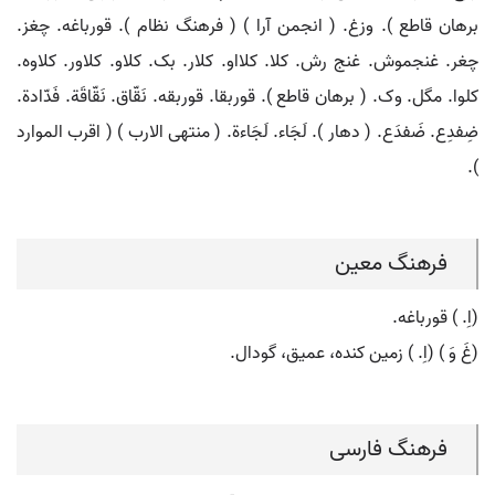
برهان قاطع ). وزغ. ( انجمن آرا ) ( فرهنگ نظام ). قورباغه. چغز.
چغر. غنجموش. غنج رش. کلا. کلااو. کلار. بک. کلاو. کلاور. کلاوه.
کلوا. مگل. وک. ( برهان قاطع ). قوربقا. قوربقه. نَقّاق. نَقّاقَة. فَدّادة.
ضِفدِع. ضَفدَع. ( دهار ). لَجَاء. لَجَاءة. ( منتهی الارب ) ( اقرب الموارد
).
فرهنگ معین
(اِ. ) قورباغه.
(غَ وَ ) (اِ. ) زمین کنده، عمیق، گودال.
فرهنگ فارسی