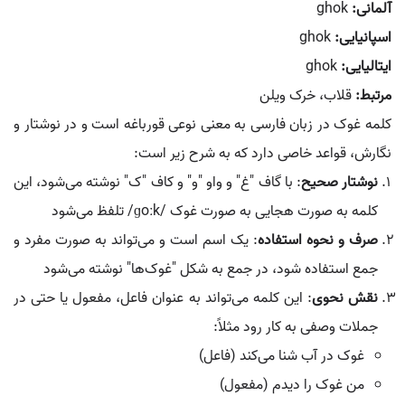
آلمانی:
ghok
اسپانیایی:
ghok
ایتالیایی:
ghok
مرتبط:
قلاب، خرک ویلن
کلمه غوک در زبان فارسی به معنی نوعی قورباغه است و در نوشتار و
نگارش، قواعد خاصی دارد که به شرح زیر است:
نوشتار صحیح
: با گاف "غ" و واو "و" و کاف "ک" نوشته می‌شود، این
کلمه به صورت هجایی به صورت غوک /ɡoːk/ تلفظ می‌شود
صرف و نحوه استفاده
: یک اسم است و می‌تواند به صورت مفرد و
جمع استفاده شود، در جمع به شکل "غوک‌ها" نوشته می‌شود
نقش نحوی
: این کلمه می‌تواند به عنوان فاعل، مفعول یا حتی در
جملات وصفی به کار رود مثلاً:
غوک در آب شنا می‌کند (فاعل)
من غوک را دیدم (مفعول)