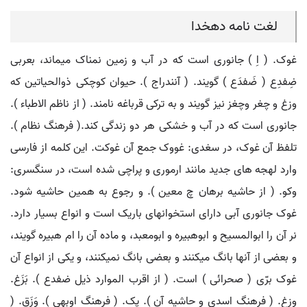
لغت نامه دهخدا
غوک. ( اِ ) جانوری است که در آب و زمین نمناک میماند، بعربی
ضِفدِع ( ضَفدَع ) گویند. ( آنندراج ). حیوان کوچکی ذوالحیاتین که
وزغ و چغر وچغز نیز گویند و به ترکی قرباغه نامند. ( از ناظم الاطباء ).
جانوری است که در آب و خشکی هر دو زندگی کند.( فرهنگ نظام ).
تلفظ آن غوک، در سغدی: غووک جمع آن غوکت. این کلمه از فارسی
وارد لهجه های جدید مانند ارموری و پراچی شده است، در سنگسری:
وکو. ( از حاشیه برهان چ معین ). و رجوع به همین حاشیه شود.
غوک جانوری آبی دارای استخوانهای باریک است و انواع بسیار دارد.
نر آن را ابوالمسیح و ابوهبیره و ابومعبد، و ماده آن را ام هبیره گویند،
و بعضی از آنها بانگ میکنند و بعضی بانگ نمیکنند، و یکی از انواع آن
غوک برّی ( صحرائی ) است. ( از اقرب الموارد ذیل ضفدع ). بَزَغ.
وزغ. ( فرهنگ اسدی و حاشیه آن ). پک. ( فرهنگ اوبهی ). وَزَق. (