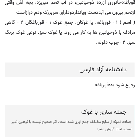
قوباغه:جانوری ازرده ذوحیاتین، در آب تخم میریزد، بچه اش وقتی
ازتخم بیرون می آیددست وپانداردودارای سربزرگ ودم درازاست
( اسم ) ۱ - قورباغه. یا غوکان. جمع غوک ۱ - قورباغگان ۲ - گاهی
مرادف با ذوحیاتین ها به کار می رود. یا غوک سبز. نوعی غوک برنگ
سبز. ۲ - چوب دلوله.
دانشنامه آزاد فارسی
رجوع شود به:قورباغه
جمله سازی با غوک
جملات نمونه از منابع مختلف جمع آوری شده است، اگر صحیح نیست یا توهین آمیز
است، لطفا گزارش دهید.