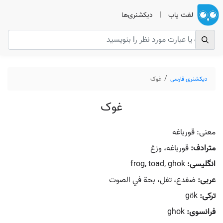
لغت یاب
|
دیکشنری‌ها
دیکشنری فارسی
غوک
غوک
معنی: قورباغه
مترادف:
قورباغه، وزغ
انگلیسی:
frog, toad, ghok
عربی:
ضفدع، تفل، بحة في الصوت
ترکی:
gök
فرانسوی:
ghok