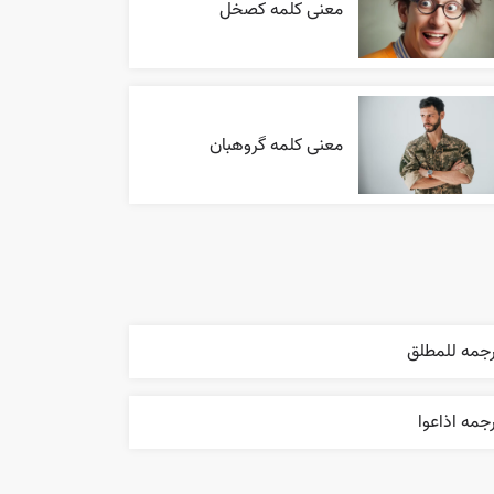
معنی کلمه کصخل
معنی کلمه گروهبان
رجمه للمطلق
جمه اذاعوا