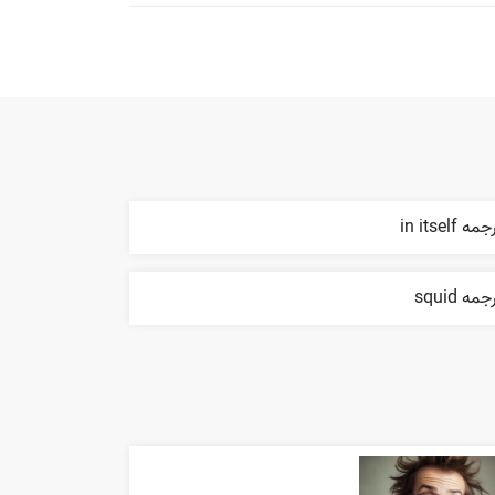
مه in itself
جمه squid