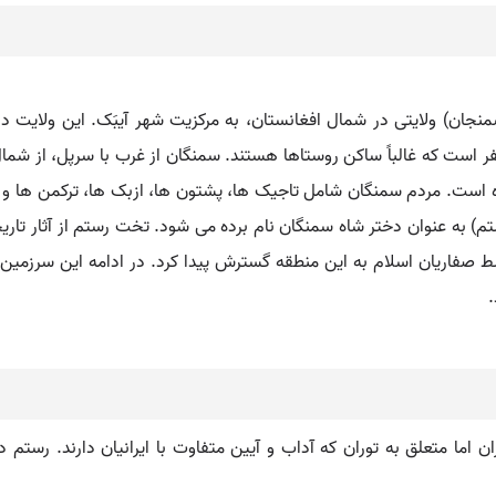
(ولایت). سمنگان (ولایت) Samangan(یا: سمنجان) ولایتی در شمال افغانستان، به مرکزیت شه
13,43 کیلومتر مربع و جمعیتش 394هزار نفر است که غالباً ساکن روستاها هستند. سمنگان از غرب ب
بخش و 674 روستا تقسیم شده است. مردم سمنگان شامل تاجیک ها، پشتون ها، ازبک ها، تر
تم) به عنوان دختر شاه سمنگان نام برده می شود. تخت رستم از آثار تاری
ط صفاریان اسلام به این منطقه گسترش پیدا کرد. در ادامه این سرزمین
.
اما متعلق به توران که آداب و آیین متفاوت با ایرانیان دارند. رستم 