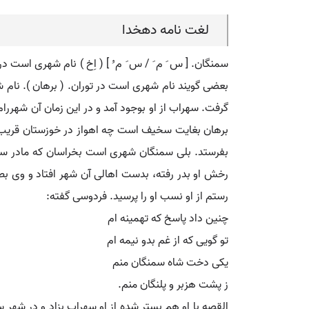
لغت نامه دهخدا
سمنگان. [ س َ م َ / س َ م ُ ] ( اِخ ) نام شهری است در
بعضی گویند نام شهری است در توران. ( برهان ). نام 
گرفت. سهراب از او بوجود آمد و در این زمان آن شهرر
برهان بغایت سخیف است چه اهواز در خوزستان قریب به 
بفرستد. بلی سمنگان شهری است بخراسان که مادر سهر
رخش او بدر رفته، بدست اهالی آن شهر افتاد و وی بط
رستم از او نسب او را پرسید. فردوسی گفته:
چنین داد پاسخ که تهمینه ام
تو گویی که از غم بدو نیمه ام
یکی دخت شاه سمنگان منم
ز پشت هزبر و پلنگان منم.
القصه با او هم بستر شده از او سهراب بزاد و در شهر س