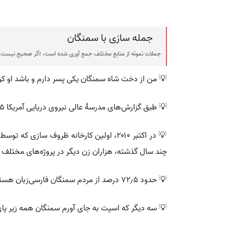
جمله سازی با سمنگان
جملات نمونه از منابع مختلف جمع آوری شده است، اگر صحیح نیست ی
💡 من از دخت شاه سمنگان یکی پسر دارم و باشد او ک
💡 طبق گزارش‌های مدرسهٔ عالی نیروی دریایی آمریکا ۶۵ درصد مردم سمنگان تاجیک هستند,مابقی را ازبک ها و هزاره ها تشکیل می دهند
💡 در اکتبر ۲۰۱۰، اولین کارخانه ظروف سا
چند سال گذشته، هزاران زن دیگر در پروژه‌های مختلف ما
💡 حدود ۷۲٫۵ درصد از مردم سمنگان فارسی‌زبان هستند که بیش از ۶۵ درصد جمعیت استان راتاجیک‌ها تشکیل می دهند. ۲۲٫۱ درصد نیز به زبان ازبکی سخن می‌گویند.
💡 سه دیگر که اسپت به جای آورم سمنگان همه زیر پای