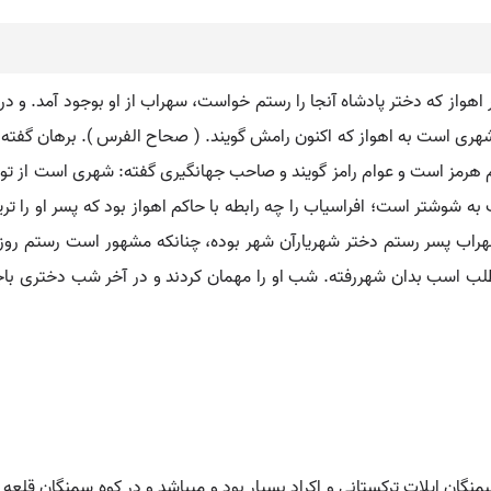
 اهواز که دختر پادشاه آنجا را رستم خواست، سهراب از او بوجود آمد. و در ا
شهری است به اهواز که اکنون رامش گویند. ( صحاح الفرس ). برهان گفته ن
ام هرمز است و عوام رامز گویند و صاحب جهانگیری گفته: شهری است از تو
شوشتر است؛ افراسیاب را چه رابطه با حاکم اهواز بود که پسر او را تری
اب پسر رستم دختر شهریارآن شهر بوده، چنانکه مشهور است رستم روزی
لب اسب بدان شهررفته. شب او را مهمان کردند و در آخر شب دختری باجم
منگان ایلات ترکستانی و اکراد بسیار بود و میباشد و در کوه سمنگان قلعه ر