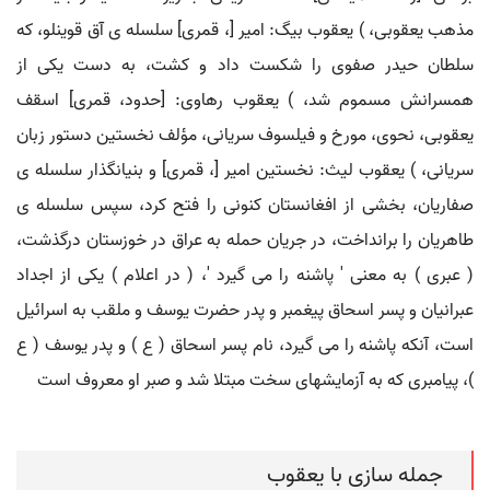
مذهب یعقوبی، ) یعقوب بیگ: امیر [، قمری] سلسله ی آق قوینلو، که
سلطان حیدر صفوی را شکست داد و کشت، به دست یکی از
همسرانش مسموم شد، ) یعقوب رهاوی: [حدود، قمری] اسقف
یعقوبی، نحوی، مورخ و فیلسوف سریانی، مؤلف نخستین دستور زبان
سریانی، ) یعقوب لیث: نخستین امیر [، قمری] و بنیانگذار سلسله ی
صفاریان، بخشی از افغانستان کنونی را فتح کرد، سپس سلسله ی
طاهریان را برانداخت، در جریان حمله به عراق در خوزستان درگذشت،
( عبری ) به معنی ' پاشنه را می گیرد '، ( در اعلام ) یکی از اجداد
عبرانیان و پسر اسحاق پیغمبر و پدر حضرت یوسف و ملقب به اسرائیل
است، آنکه پاشنه را می گیرد، نام پسر اسحاق ( ع ) و پدر یوسف ( ع
)، پیامبری که به آزمایشهای سخت مبتلا شد و صبر او معروف است
جمله سازی با یعقوب