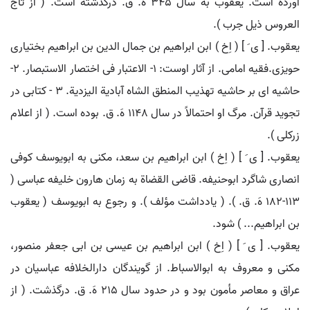
آورده است. یعقوب به سال 345 هَ. ق. درگذشته است. ( از تاج
العروس ذیل جرب ).
یعقوب. [ ی َ ] ( اِخ ) ابن ابراهیم بن جمال الدین بن ابراهیم بختیاری
حویزی.فقیه امامی. از آثار اوست: 1- الاعتبار فی اختصار الاستبصار. 2-
حاشیه ای بر حاشیه تهذیب المنطق الشاه آبادیة الیزدیة. 3 - کتابی در
تجوید قرآن. مرگ او احتمالاً در سال 1148 هَ. ق. بوده است. ( از اعلام
زرکلی ).
یعقوب. [ ی َ ] ( اِخ ) ابن ابراهیم بن سعد، مکنی به ابویوسف کوفی
انصاری شاگرد ابوحنیفه. قاضی القضاة به زمان هارون خلیفه عباسی (
113-182 هَ. ق. ). ( یادداشت مؤلف ). و رجوع به ابویوسف ( یعقوب
بن ابراهیم... ) شود.
یعقوب. [ ی َ ] ( اِخ ) ابن ابراهیم بن عیسی بن ابی جعفر منصور،
مکنی و معروف به ابوالاسباط. از گویندگان دارالخلافه عباسیان در
عراق و معاصر مأمون بود و در حدود سال 215 هَ. ق. درگذشت. ( از