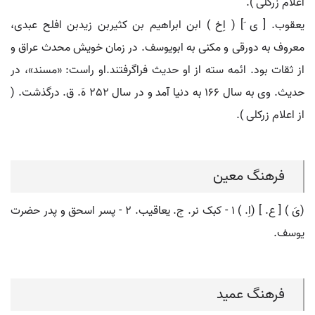
اعلام زرکلی ).
یعقوب. [ ی َ] ( اِخ ) ابن ابراهیم بن کثیربن زیدبن افلح عبدی،
معروف به دورقی و مکنی به ابویوسف. در زمان خویش محدث عراق و
از ثقات بود. ائمه سته از او حدیث فراگرفتند.او راست: «مسند»، در
حدیث. وی به سال 166 به دنیا آمد و در سال 252 هَ. ق. درگذشت. (
از اعلام زرکلی ).
فرهنگ معین
(یَ ) [ ع. ] (اِ. ) ۱ - کبک نر. ج. یعاقیب. ۲ - پسر اسحق و پدر حضرت
یوسف.
فرهنگ عمید