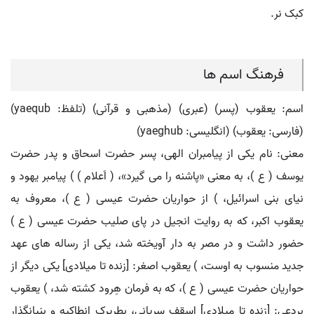
کبک نر.
فرهنگ اسم ها
اسم: یعقوب (پسر) (عبری) (مذهبی و قرآنی) (تلفظ: yaequb)
(فارسی: يعقوب) (انگلیسی: yaeghub)
معنی: نام یکی از پیامبران الهی، پسر حضرت اسحاق و پدر حضرت
یوسف ( ع )، به معنی «پاشنه را می گیرد»، ( اَعلام ) ) پیامبر یهود و
نیای بنی اسرائیل، ) از حواریان حضرت عیسی ( ع )، معروف به
یعقوب اکبر، که به روایت انجیل در پای صلیب حضرت عیسی ( ع )
حضور داشت و در مصر به دار آویخته شد، یکی از رساله های عهد
جدید منسوب به اوست، ) یعقوب اصغر: [زنده تا میلادی] یکی دیگر از
حواریان حضرت عیسی ( ع )، که به فرمان هِرود کشته شد، ) یعقوب
بردعی: [زنده تا میلادی] اسقف سریانی، بطریرک انطاکیه و بنیانگذار