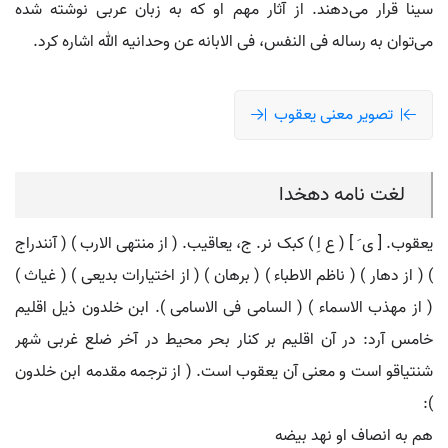
سینا قرار می‌دهند. از آثار مهم او که به زبان عربی نوشته شده
می‌توان به رساله فی النفس، فی الابانه عن وحدانیه الله اشاره کرد.
تصویر معنی یعقوب
لغت نامه دهخدا
یعقوب. [ ی َ ] ( ع اِ ) کبک نر. ج، یعاقیب. ( از منتهی الارب ) ( آنندراج
) ( از دهار ) ( ناظم الاطباء ) ( برهان ) ( از اختیارات بدیعی ) ( غیاث )
( از مهذب الاسماء ) ( السامی فی الاسامی ). ابن خلدون ذیل اقلیم
خامس آرد: در آن اقلیم بر کنار بحر محیط در آخر ضلع غربی شهر
شنتیاقو است و معنی آن یعقوب است. ( از ترجمه مقدمه ابن خلدون
):
هم به انصاف او نهد بیضه