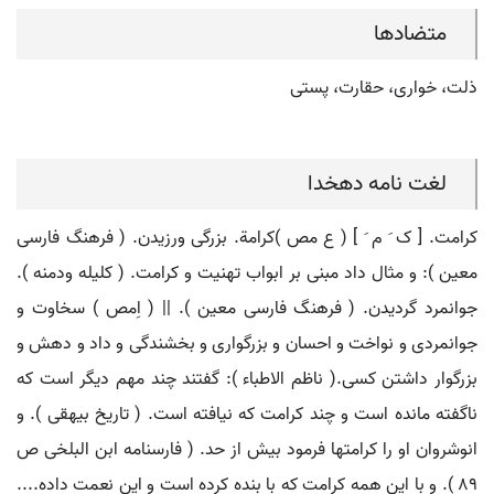
متضادها
ذلت، خواری، حقارت، پستی
لغت نامه دهخدا
کرامت. [ ک َ م َ ] ( ع مص )کرامة. بزرگی ورزیدن. ( فرهنگ فارسی
معین ): و مثال داد مبنی بر ابواب تهنیت و کرامت. ( کلیله ودمنه ).
جوانمرد گردیدن. ( فرهنگ فارسی معین ). || ( اِمص ) سخاوت و
جوانمردی و نواخت و احسان و بزرگواری و بخشندگی و داد و دهش و
بزرگوار داشتن کسی.( ناظم الاطباء ): گفتند چند مهم دیگر است که
ناگفته مانده است و چند کرامت که نیافته است. ( تاریخ بیهقی ). و
انوشروان او را کرامتها فرمود بیش از حد. ( فارسنامه ابن البلخی ص
89 ). و با این همه کرامت که با بنده کرده است و این نعمت داده....