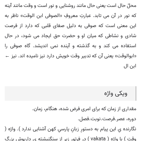
محلّ حال است یعنی حال مانند روشنایی و نور است و وقت مانند آینه
که نور در آن می تابد. عبارتِ معروفِ «الصوفی ابن الوقت» ناظر به
این معنی است که صوفی به دلیل صفای قلبی که دارد از فرصت
شادی و نشاطی که میان او و حضرت حق ایجاد می شود، در حال
استفاده می کند و به گذشته و آینده نمی اندیشد. گاه صوفی را
«ابوالوقت» یعنی آن که تدبیر وقت خویش دارد نیز نامیده اند. نیز ←
ابن ال
ویکی واژه
مقداری از زمان که برای امری فرض شده، هنگام، زمان.
دوره، عصر.فرصت.نوبت.فصل.
نگارنده یِ این پیام به دستورِ زبانِ پارسیِ کهن آشنایی ندارد ). واژه (
وقت ) با واژه ( vakata ) در فرتورِ زیر از سنگنبشته یِ داریوشِ بزرگ