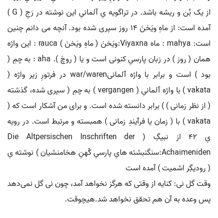
از یک بُن و ریشه باشد. در تراگویه یِ آلمانیِ این نوشته در رَجِ ( G )
آمده است: از ماهِ ویَخنَ 14 روز سپری شده بود. آنچه می دانم چنین
است: mahya : ماه Viyaxna:ویَخنَ ( ماهِ ویَخنَ ) rauca : این واژه
همان ( روز ) در زبان پارسیِ کنونی است و یا ( روچَ ). aha : به چمِ (
بود ) است و برابر با واژه آلمانیwar/waren در فرتورِ زیر واژه (
vakata ) با واژه آلمانیِ ( vergangen ) به چمِ ( سپری شده، گذشته
( از نظر زمانی ) ) برابر دانسته شده است. و برای من آشکار است که (
vakata ) با ( زمان یا فرآیندِ زمانی ) همبسته و مرتبط است. در رویه
یِ 42 از نبیگِ ( Die Altpersischen Inschriften der
Achaimeniden:سنگنبشته هایِ پارسیِ کُهنِ هخامنشیان ) نوشته یِ
( رودیگِر اشمیت ) آمده است
وقت گل نی: کنایه از وقتی که هرگز نخواهد آمد، چون نی گل نمی‌دهد
پس وعده به آن هم تحقق نخواهد شد.هیچوقت.