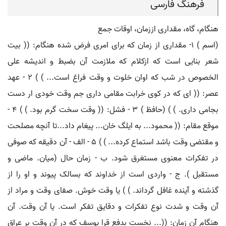
فرهنگ فارسی
هنگام، گاه، مقداری اززمان، اوقات جمع
(اسم ) ۱- مقداری از زمان که برای امری فرض شده هنگام: (( بیت
شعر بنایی است که ازکلام که ملازمت آن بضبط و اندیشه علی
الخصوص در شب که اوان خلوت و وقت فراغ است... ) ) ۲ - عهد
عصر: (( ای که در کوی خرابت مقامی داری جم وقت خودی ار دست
بجامی داری. ) ) (حافظ ) ۳ - فشل: (( وقت سخت گرم بود. ) ) ۴ -
موقع مقام: (( محمود... به ایلگ خان... پیغام داد...تا آنچه مصلحت
و مقتضی وقت باشد استماع کرده... ) ) ۵ - الف - آن دقیقه که صوفی
در تفکرات معنوی مستغرق شود. ب - زمان حال (میان. ماضی و
مستقبل ). ج - واردی است از خداوند که بسالک پیوند و او را از
گذشته و آینده غافل گرداند. ) ) یا وقت خوش. صفای وقت و مراد از
آن وقت و شدت نوع تفکرات و دقایق تفکر است. یا آن وقت. آن
هنگام آن زمان: ((... نخست بدفع قرا یوسف که در آن وقت بر عراق