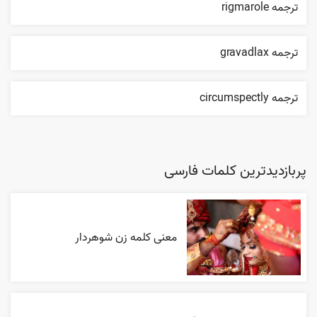
ترجمه rigmarole
ترجمه gravadlax
ترجمه circumspectly
پربازدیدترین کلمات فارسی
معنی کلمه زن شوهردار