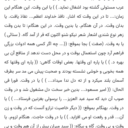
عرب مستولی گشته بود اشغال نماید. ) ) یا این وقت. این هنگام این
زمان:... تا در این وقت که اشار. نافذ خداوند اعظم... نفاذ یافت. یا
بدان وقت. در آن هنگام. یا بدین وقت. در این هنگام: تا بدن وقت
زهر نوع شندی اشعار شعر نیکو شنو اکنون که فر از آمد گاه. ( سنائی )
یا به وقت. (صفت ) بجا بموقع: ((... چه اگر کسی همه ادوات بزرگی
فراهم آرد چون استعمال بوقت و در محل دست ندهد از منافع آن بی
بهره د. ) ) یا پاره ای وقتها. بعض اوقات گاهی: (( پاره ای وقتها که
همه بخوبی و خوشی نشسته بودند و صحبت پیش می مد سر بطرف
آسمان بلند میکرد و از ته دل ندا میداد... ) ) یا در وقت. فورا فی
الحال: (( امیر مسعود... بدین خبر سخت دل مشغول شد و در وقت
صوب آن دید که سید عبد العزیز... را برسولی بغزنین فرستاد... ) ) یا
در وقت. بهنگام بموقع: (( دیگر خاصیت ترازو آنست که در وقت و زن
آن... قدر و رفعت او می افزاید. ) ) یا در وقت حاجت. هنگام لزوم. یا
وقت و بی وقت. گاه و بیگاه: (( سید میران پیش از آن هم وقت و بی