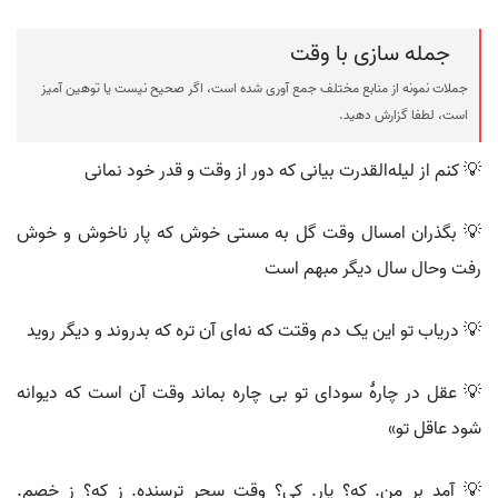
جمله سازی با وقت
جملات نمونه از منابع مختلف جمع آوری شده است، اگر صحیح نیست یا توهین آمیز
است، لطفا گزارش دهید.
💡 کنم از لیله‌القدرت بیانی که دور از وقت و قدر خود نمانی
💡 بگذران امسال وقت گل به مستی خوش که پار ناخوش و خوش
رفت وحال سال دیگر مبهم است
💡 دریاب تو این یک دم وقتت که نه‌ای آن تره که بدروند و دیگر روید
💡 عقل در چارهٔ سودای تو بی چاره بماند وقت آن است که دیوانه
شود عاقل تو»
💡 آمد برِ من. که؟ یار. کی؟ وقت سحر ترسنده. ز که؟ ز خصم.