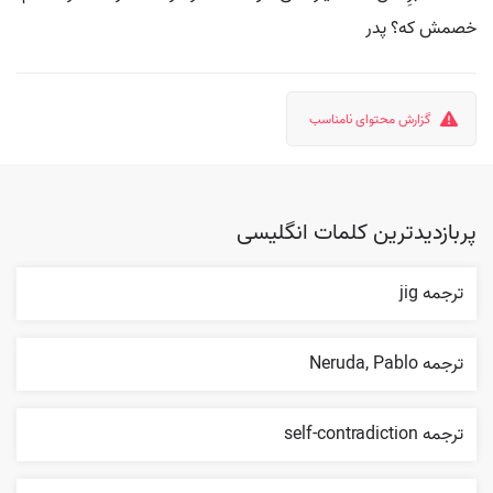
خصمش که؟ پدر
گزارش محتوای نامناسب
پربازدیدترین کلمات انگلیسی
ترجمه jig
ترجمه Neruda, Pablo
ترجمه self-contradiction