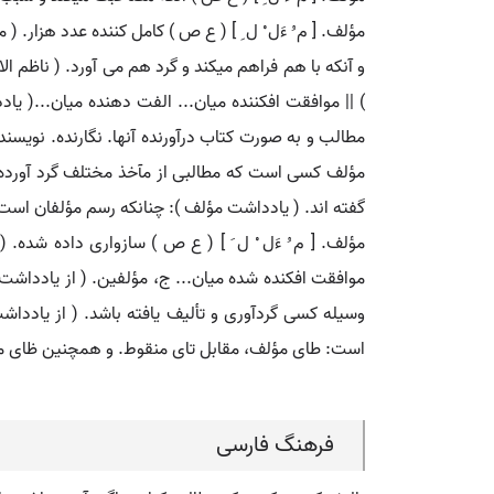
مؤلف. [ م ُ ءَل ْ ل ِ ] ( ع ص ) کامل کننده عدد هزار. ( 
و آنکه با هم فراهم میکند و گرد هم می آورد. ( ناظم ال
) || موافقت افکننده میان... الفت دهنده میان...( یادد
مطالب و به صورت کتاب درآورنده آنها. نگارنده. نویسنده
مؤلف کسی است که مطالبی از مآخذ مختلف گرد آورده 
گفته اند. ( یادداشت مؤلف ): چنانکه رسم مؤلفان است
مؤلف. [ م ُ ءَل ْ ل َ ] ( ع ص ) سازواری داده شده.
موافقت افکنده شده میان... ج، مؤلفین. ( از یادداشت مؤ
وسیله کسی گردآوری و تألیف یافته باشد. ( از یادداشت
است: طای مؤلف، مقابل تای منقوط. و همچنین ظای مؤلف.
فرهنگ فارسی