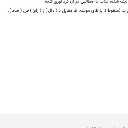
الیف شده، کتاب که مطالبی در آن گرد آوری شده
ت (منقوط ). یا ظای مولف. ظا مقابل ذ ( ذال ) ز ( زائ ) ض ( ضاد ).