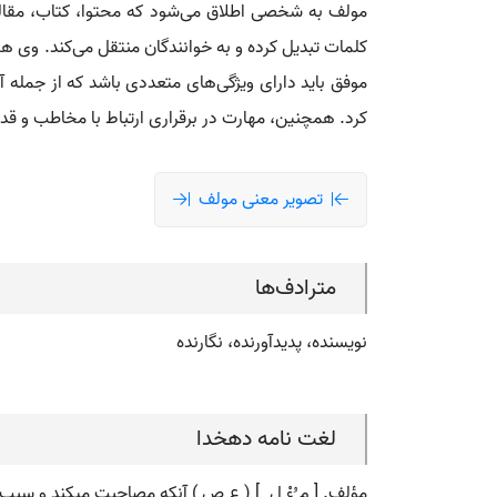
مولف به شخصی اطلاق می‌شود که محتوا، کتاب، مقاله یا
کلمات تبدیل کرده و به خوانندگان منتقل می‌کند. وی 
موفق باید دارای ویژگی‌های متعددی باشد که از جمله آن
کرد. همچنین، مهارت در برقراری ارتباط با مخاطب و قدر
تصویر معنی مولف
مترادف‌ها
نویسنده، پدیدآورنده، نگارنده
لغت نامه دهخدا
مؤلف. [ م ُءْ ل ِ ] ( ع ص ) آنکه مصاحبت میکند و سبب م