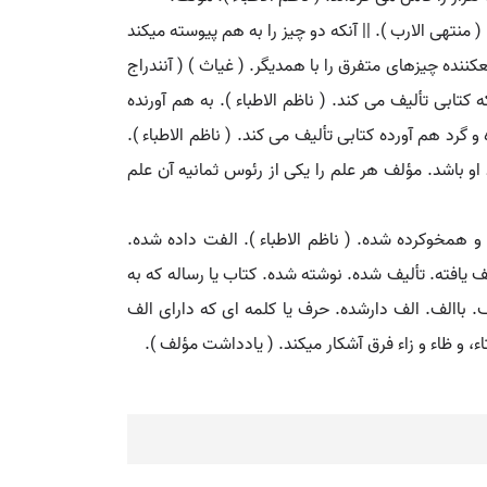
. ( منتهی الارب ). || آنکه دو چیز را به هم پیوسته میکند
کننده چیزهای متفرق را با همدیگر. ( غیاث ) ( آنندراج
کتابی تألیف می کند. ( ناظم الاطباء ). به هم آورنده
گرد هم آورده کتابی تألیف می کند. ( ناظم الاطباء ).
باشد. مؤلف هر علم را یکی از رئوس ثمانیه آن علم
 و همخوکرده شده. ( ناظم الاطباء ). الفت داده شده.
لیف یافته. تألیف شده. نوشته شده. کتاب یا رساله که به
لف. باالف. الف دارشده. حرف یا کلمه ای که دارای الف
 و ظاء و زاء فرق آشکار میکند. ( یادداشت مؤلف ).