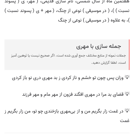
هفتمین ماه از سال شمسی، نام سازی قدیمی، ( مهر، ی ( پسوند
نسبت ) )، ( در موسیقی ) نوعی از چنگ، ( مهر + ی ( پسوند نسبت )
)، به علاوه ( در موسیقی ) نوعی از چنگ
جمله سازی با مهری
جملات نمونه از منابع مختلف جمع آوری شده است، اگر صحیح نیست یا توهین آمیز
است، لطفا گزارش دهید.
💡 وزان پس چون تو خشم و ناز کردی ز بد مهری دری نو باز کردی
💡 قضای بد مرا در مهری افگند فزون از مهر مام و مهر فرزند
💡 در غمت زار بگریم من و از بی‌مهری بازخندی چو تو، من زار بگریم ز
غمت