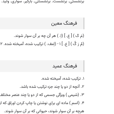
برنشستی. برنشست. برنشستنی. بارگیر. سواری. ولید. 
فرهنگ معین
(مَ کَ ) [ ع. ] (اِ. ) هر آن چه بر آن سوار شوند.
(مُ رَ کَّ ) [ ع. ] ۱ - (اِمف. ) ترکیب شده، آمیخته شده. ۲ - ماده ای سیاه رنگ که از دوده و مواد دیگر به دست می آید و از آن برای نوشتن و چاپ استفاده می شود.
فرهنگ عمید
۱. ترکیب شده، آمیخته شده.
۲. آنچه از دو یا چند جزء ترکیب شده باشد.
۳. (شیمی ) ویژگی جسمی که از دو یا چند عنصر مختلف ترکیب شده و قابل تجزیه باشد، ویژگی جسم یا ماده ای که بیش از یک عنصر در ساختمان آن باشد.
۴. (اسم ) ماده ای برای نوشتن یا چاپ کردن اوراق که از دوده تهیه می شود.
هرچه بر آن سوار شوند، حیوانی که بر آن سوار شوند.