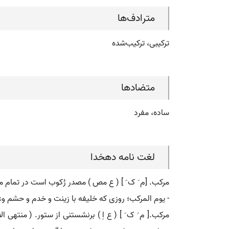
مترادف‌ها
ترکیبی، ترکیب‌شده
متضادها
ساده، مفرد
لغت نامه دهخدا
مرکب. [م َ ک َ ] ( ع مص ) مصدر رُکوب است در تمام معا
- یوم المرکب؛ روزی که خلیفه با زینت و خدم و حشم وعس
مرکب.[ م َ ک َ ] ( ع اِ ) برنشستنی از ستور. ( منتهی