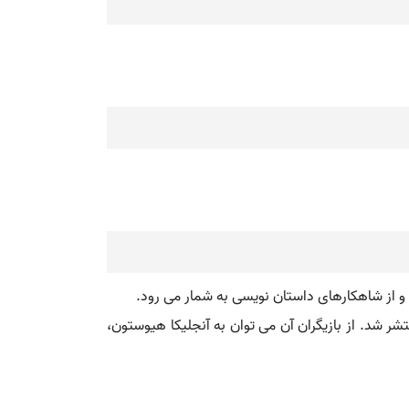
یلم ۱۹۸۷). مردگان ( انگلیسی: The Dead ) فیلمی در ژانر درام به کارگردانی جان هیوستون است که در سال ۱۹۸۷ منتشر شد. از بازیگران آن می توان به آنجلیکا هیوستون،