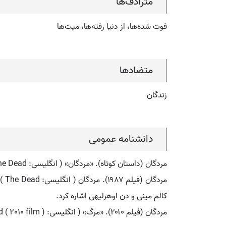
مترادف‌ها
فوت شده‌ها، از دنیا رفته‌ها، میت‌ها
متضادها
زندگان
دانشنامه عمومی
مردگان (داستان کوتاه). «مردگان» ( انگلیسی: The Dead ) آخرین و طولانی ترین داستان کتاب دوبلینی ها، اثر جیمز جویس است و از شاهکارهای داستان نویسی به شمار می رود.
کالم مینی و دن اوهرلیهی اشاره کرد.
مردگان (فیلم ۲۰۱۰). «مرگ» ( انگلیسی: The Dead ( 2010 film ) ) فیلمی در ژانر ترسناک است که در سال ۲۰۱۰ منتشر شد.