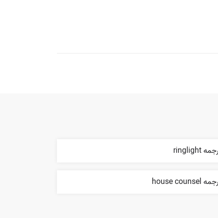
مه ringlight
ه house counsel