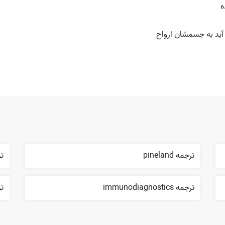

💡 گمانم اینکه اگر م
ght
ترجمه pineland
nsel
ترجمه immunodiagnostics