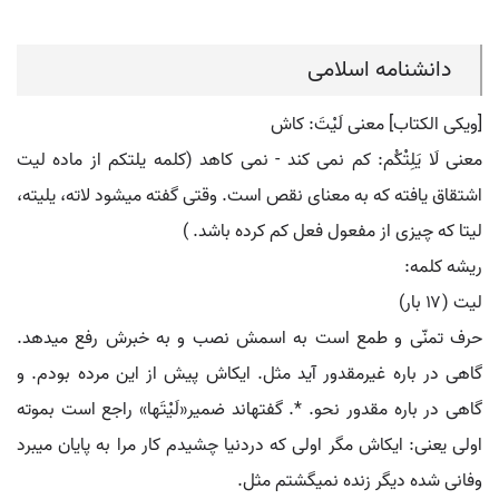
دانشنامه اسلامی
[ویکی الکتاب] معنی لَیْتَ: کاش
معنی لَا یَلِتْکُم: کم نمی کند - نمی کاهد (کلمه یلتکم از ماده لیت
اشتقاق یافته که به معنای نقص است. وقتی گفته میشود لاته، یلیته،
لیتا که چیزی از مفعول فعل کم کرده باشد. )
ریشه کلمه:
لیت (۱۷ بار)
حرف تمنّی و طمع است به اسمش نصب و به خبرش رفع می‏دهد.
گاهی در باره غیرمقدور آید مثل. ایکاش پیش از این مرده بودم. و
گاهی در باره مقدور نحو. *. گفته‏اند ضمیر«لَیْتَها» راجع است بموته
اولی یعنی: ایکاش مگر اولی که دردنیا چشیدم کار مرا به پایان می‏برد
وفانی شده دیگر زنده نمی‏گشتم مثل.