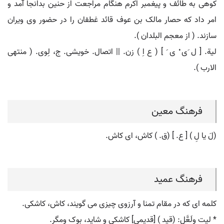
کوهی به طائف و پیغمبر اکرم هنگام مراجعت از حنین بدانجا آمد و
امر داد که حصار مالک بن عوف قائد غطفان را در حضور وی ویران
سازند. ( از معجم البلدان ).
لیة. [ ل َی ْ ی َ ] ( ع اِ ) زن. || اتصال. خویشی. ج، لِوی. ( منتهی
الارب ).
فرهنگ معین
(لَ یا لِ ) [ ع. ] (ق. ) کاش، ای کاش.
فرهنگ عمید
کلمه ای که در مقام تمنا و آرزوی چیزی می گویند، کاش، کاشکی.
* لیت ولَعَّل: (قید ) [قدیمی] کاشکی و شاید، بوک ومگر.