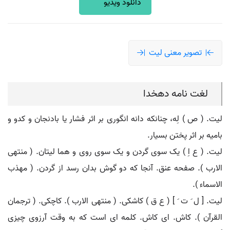
دانلود ویدیو
تصویر معنی لیت
لغت نامه دهخدا
لیت. ( ص ) لِه، چنانکه دانه انگوری بر اثر فشار یا بادنجان و کدو و
بامیه بر اثر پختن بسیار.
لیت. ( ع اِ ) یک سوی گردن و یک سوی روی و هما لیتان. ( منتهی
الارب ). صفحه عنق. آنجا که دو گوش بدان رسد از گردن. ( مهذب
الاسماء ).
لیت. [ ل َ ت َ ] ( ع ق ) کاشکی. ( منتهی الارب ). کاچکی. ( ترجمان
القرآن ). کاش. ای کاش. کلمه ای است که به وقت آرزوی چیزی