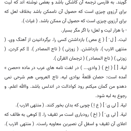
گویند. به فارسی ترجمه آن کاشکی باشد و بعضی نوشته اند که لیت
برای آرزوی چیزی است که حصول آن ناممکن باشد بخلاف لعل که
برای آرزوی چیزی است که حصول آن ممکن باشد. ( غیاث ).
- با هزار لیت و لعل؛ با اگر مگر بسیار.
لیت. [ ل َ ] ( ع مص ) بازداشتن کسی را. برگردانیدن از آهنگ وی. (
منتهی الارب ). بازداشتن. ( زوزنی ) ( تاج المصادر ). || کم کردن. (
زوزنی ) ( تاج المصادر ) ( ترجمان القرآن ).
لیة. [ ] ( اِخ ) ( وادی... ) در لغت نامه های عرب در ماده «حصن »
آمده است: حصان قلعةٌ بوادی لیه. تاج العروس هم شرحی نمی
دهدو من گمان میکنم رود کوادالت در اندلس باشد. واﷲ اعلم. و
رجوع به لبه شود.
لیة. [ لی ی َ ] ( ع اِ ) چوبی که بدان بخور کنند. ( منتهی الارب ).
لیة. [ لی ی َ ] ( اِخ ) رودباری است مر ثقیف را. || کوهی به طائف که
اعلای آن ثقیف و اسفل آن نصیربن معاویه راست. ( منتهی الارب ).