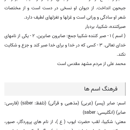
جیحون انداخت. از دیوان او نسخی در دست است و از مختصات
شعر او سادگی و ورانی است و غزلها و تغزلهای لطیف دارد.
صبرکننده، شکیبا، بردبار
( اسم ) ۱ - صبر کننده شکیبا جمع: صابرون صابرین. ۲ - یکی از نامهای
خدای تعالی. ۳ - کسی که در خدا و برای خدا صبر کند و جزع و شکایت
نکند.
محمد علی از مردم مشهد مقدس است
فرهنگ اسم ها
اسم: صابر (پسر) (عربی) (مذهبی و قرآنی) (تلفظ: sāber) (فارسی:
صابر) (انگلیسی: saber)
معنی: شکیبا، لقب حضرت ایوب ( ع )، از نام های پروردگار، صبور،