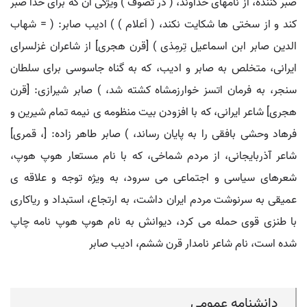
صبر کننده، از نامهای خداوند، ( در تصوف ) ویژگی آن که برای خدا صبر
کند و از سختی ها شکایت نکند، ( اَعلام ) ) ادیب صابر: ( = شهاب
الدین صابر ابن اسماعیل تِرمِذی ) [قرن هجری] از شاعران غزلسرای
ایرانی، متخلص به صابر و ادیب، که به گناه جاسوسی برای سلطان
سنجر، به فرمان اتسز خوارزمشاه کشته شد، ) صابر شیرازی: [قرن
هجری] شاعر ایرانی، که با افزودن بیت منظومه ی نیمه تمام شیرین و
فرهاد وحشی بافقی را به پایان رساند، ) صابر طاهر زاده: [، قمری]
شاعر آذربایجانی، از مردم شماخی، که با نام مستعار هوپ هوپ،
شعرهای سیاسی و اجتماعی می سرود، به ویژه توجه و علاقه ی
عمیقی به سرنوشت مردم ایران داشت، به ارتجاع، استبداد و ریاکاری
با طنزی قوی حمله می کرد، دیوانش به نام هوپ هوپ نامه چاپ
شده است، نام شاعر نامدار قرن ششم، ادیب صابر
دانشنامه عمومی