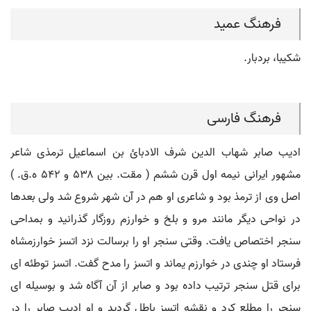
فرهنگ عمید
شکیبا، بردبار.
فرهنگ فارسی
ادیب صابر شهاب الدین شرف الادبائ بن اسماعیل ترمذی شاعر
مشهور ایرانی نیمه اول قرن ششم ( مقت. بین ۵۳۸ و ۵۴۲ ه.ق. )
اصل وی از ترمذ بود و شاعری او هم در آن شهر شروع شد ولی بعدها
در نواحی دیگر مانند مرو و بلخ و خوارزم روزگار گذرانید و بمداحی
سنجر اختصاص یافت. وقتی سنجر او را برسالت نزد اتسز خوارزمشاه
فرستاد او چندی در خوارزم یماند و اتسز را مدح گفت. اتسز توطئه ای
برای قتل سنجر ترتیب داده بود و صابر از آن آگاه شد و بوسیله ای
سنجر را مطلع کرد و نقشه اتسز باطل گردید و او ادیب صابر را در