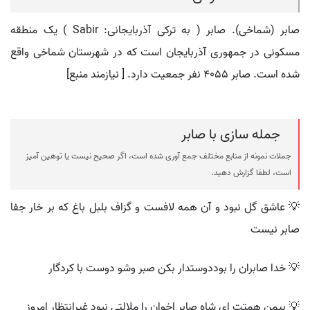
صابر (شماخی). صابر ( به ترکی آذربایجانی: Sabir ) یک منطقه
مسکونی در جمهوری آذربایجان است که در شهرستان شماخی واقع
شده است. صابر ۴۰۵۵ نفر جمعیت دارد. [ نیازمند منبع]
جمله سازی با صابر
جملات نمونه از منابع مختلف جمع آوری شده است، اگر صحیح نیست یا توهین آمیز
است، لطفا گزارش دهید.
💡 عاشق گل نبود و آن همه لافست و گزاف بلبل باغ که بر خار جفا
صابر نیست
💡 خدا صابران را بوددوستدار بکن صبر وشو دوست با کردگار
💡 بیمن همتت ای شاه صابر اخوان را ملالتی نبود غیرانتظار امروز