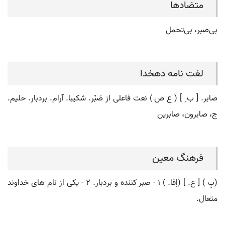
متضادها
بی‌صبر، بی‌تحمل
لغت نامه دهخدا
صابر. [ ب ِ ] ( ع ص ) نعت فاعلی از صَبْر. شکیبا. آرام. بردبار. حلیم.
ج، صابرون، صابرین
فرهنگ معین
(بِ ) [ ع. ] (اِفا. ) ۱ - صبر کننده و بردبار. ۲ - یکی از نام های خداوند
متعال.