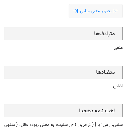
تصویر معنی سلبی
مترادف‌ها
منفی
متضادها
اثباتی
لغت نامه دهخدا
سلبی. [ س َ با ] ( ع ص، اِ ) ج ِ سلیب، به معنی ربوده عقل. ( منتهی