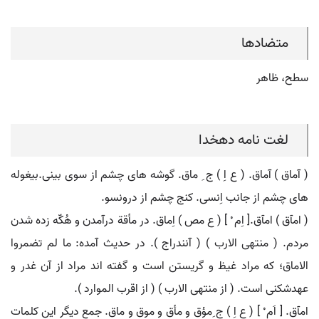
متضادها
سطح، ظاهر
لغت نامه دهخدا
( آماق ) آماق. ( ع اِ ) ج ِ ماق. گوشه های چشم از سوی بینی.بیغوله
های چشم از جانب اِنسی. کنج چشم از درونسو.
( امآق ) امآق.[ اِم ْ ] ( ع مص ) اِماق. در مأقة درآمدن و هُکّه زده شدن
مردم. ( منتهی الارب ) ( آنندراج ). در حدیث آمده: ما لم تضمروا
الاماق؛ که مراد غیظ و گریستن است و گفته اند مراد از آن غدر و
عهدشکنی است. ( از منتهی الارب ) ( از اقرب الموارد ).
امآق. [ اَم ْ ] ( ع اِ ) ج ِمؤق و مأق و موق و ماق. جمع دیگر این کلمات