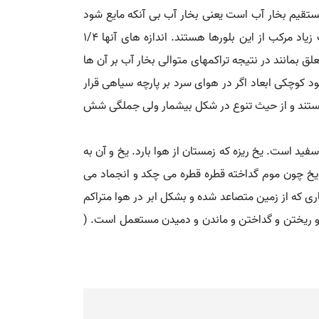
مستقیم بخار آب است یعنی بخار آب بی آنکه مایع شود
منجمد می گردد، نیز اینچنین است مه های یخ که در اقلیمهای شمالگانی دیده می شود و نیز ابرهای نوع سیروس در ارتفاعات زیاد مرکب از این بلورها هستند. اندازه های آنها 1/4
بمانند در نتیجه تراکمهای متوالی بخار آب بر آن ها
 شفافند و قطر آنها از حدود 12 تا 1/2 میلیمتر تغییر میکند، با وجود کوچکی ابعاد اگر در هوای سرد بر پارچه سیاهی قرار
 هستند و از حیث تنوع در شکل بیشمار ولی جملگی شش
ید است. یخ ریزه که زمستان از هوا بارد. یخ و آن به
 ویخ چون موم گداخته قطره قطره می چکد و انجماد می
ری که از زمین متصاعد شده و بشکل ابر در هوا متراکم
ن و ریختن و گداختن و ماندن و دمیدن مستعمل است. (