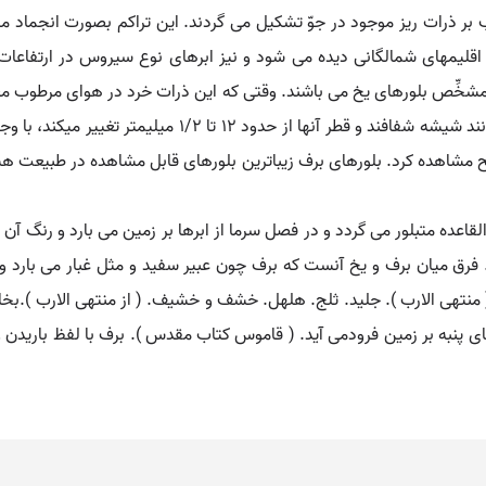
آب بر ذرات ریز موجود در جوّ تشکیل می گردند. این تراکم بصورت انجماد 
شخِّص بلورهای یخ می باشند. وقتی که این ذرات خرد در هوای مرطوب معلق 
بلورهای برف تشکیل می گردد. بلورهای برف معمولاً مانند شیشه
لح مشاهده کرد. بلورهای برف زیباترین بلورهای قابل مشاهده در طبیعت
 متبلور می گردد و در فصل سرما از ابرها بر زمین می بارد و رنگ آن سف
د. فرق میان برف و یخ آنست که برف چون عبیر سفید و مثل غبار می بارد
( منتهی الارب ). جلید. ثلج. هلهل. خشف و خشیف. ( از منتهی الارب ).بخا
ی پنبه بر زمین فرودمی آید. ( قاموس کتاب مقدس ). برف با لفظ بارید