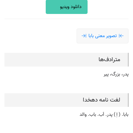
دانلود ویدیو
تصویر معنی بابا
مترادف‌ها
پدر، بزرگ، پیر
لغت نامه دهخدا
بابا. ( اِ ) پدر. اَب. باب. والد