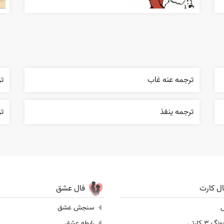
ترجمه عنه غاب
ت
ترجمه ينفذ
ت
ال کارت
فال عشق
ل
سنجش عشق
 3 کارتی
رابطه عشق