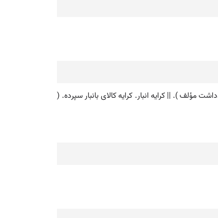
اشت مؤلف ). || کرایه انبار. کرایه کالای بانبار سپرده. (