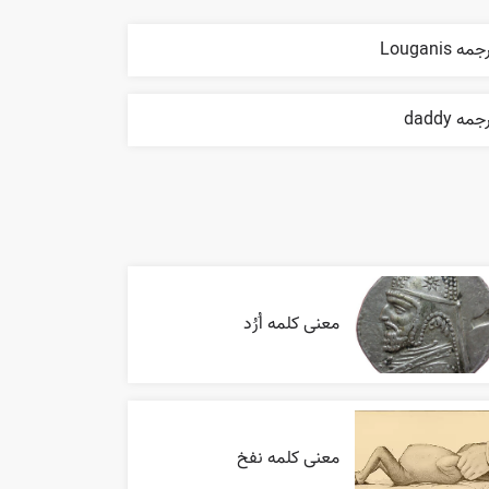
مه Louganis
جمه daddy
معنی کلمه اُرُد
معنی کلمه نفخ