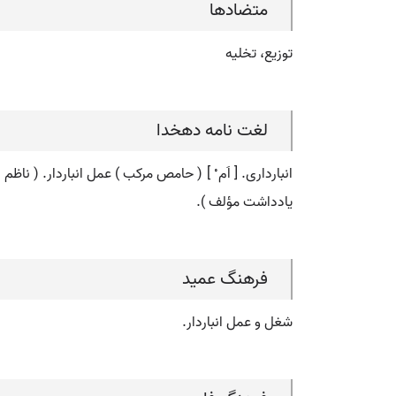
متضادها
توزیع، تخلیه
لغت نامه دهخدا
انبارداری. [ اَم ْ ] ( حامص مرکب ) عمل انباردار. ( ناظم ا
یادداشت مؤلف ).
فرهنگ عمید
شغل و عمل انباردار.