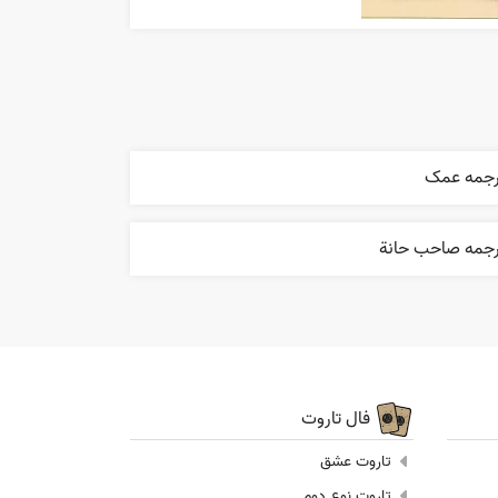
رجمه عمک
رجمه صاحب حانة
فال تاروت
تاروت عشق
تاروت نوع دوم