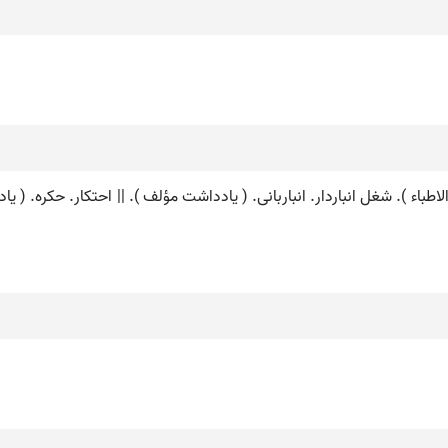
لاطباء ). شغل انباردار. انباربانی. ( یادداشت مؤلف ). || احتکار. حکره. ( یادد