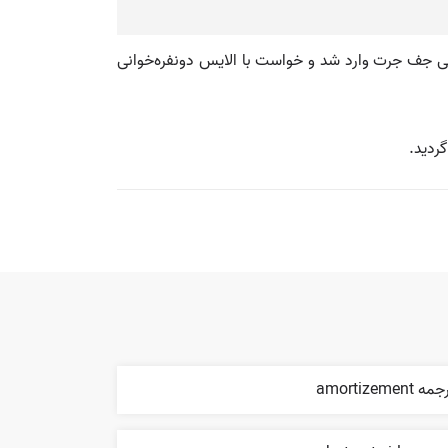
ر دوم یعنی جف جرت وارد شد و خواست با الایس دونفره‌خوانی
ه amortizement