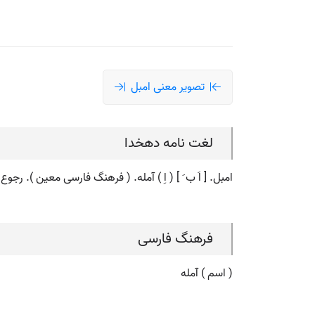
تصویر معنی امبل
لغت نامه دهخدا
امبل. [ اَ ب َ ] ( اِ ) آمله. ( فرهنگ فارسی معین ). رجوع
فرهنگ فارسی
( اسم ) آمله