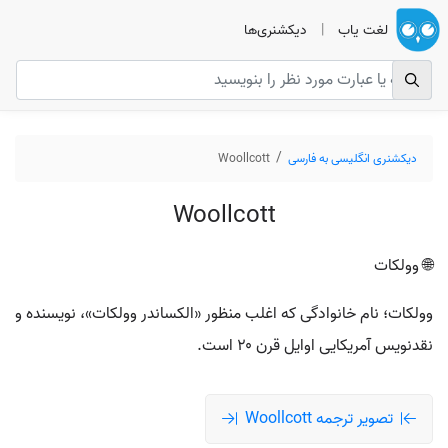
لغت یاب
|
دیکشنری‌ها
دیکشنری انگلیسی به فارسی
Woollcott
Woollcott
🌐 وولکات
وولکات؛ نام خانوادگی که اغلب منظور «الکساندر وولکات»، نویسنده و
نقدنویس آمریکایی اوایل قرن ۲۰ است.
تصویر ترجمه Woollcott