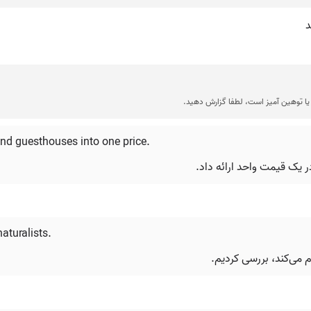

جملات نمونه از منابع مختلف جمع آور
and guesthouses into one price.
برگزارکننده‌ی تور، قطارها،
aturalists.
ما یک اپراتور تور را ک