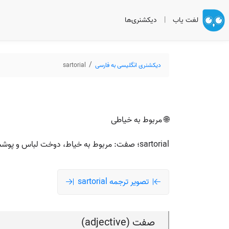
لغت یاب
|
دیکشنری‌ها
دیکشنری انگلیسی به فارسی
sartorial
🌐 مربوط به خیاطی
sartorial؛ صفت: مربوط به خیاط، دوخت لباس و پوشش؛ در انگلیسی زیاد در ترکیب‌هایی مثل sartorial elegance («ظرافتِ پوشش و لباس») به‌کار می‌رود.
تصویر ترجمه sartorial
صفت (adjective)