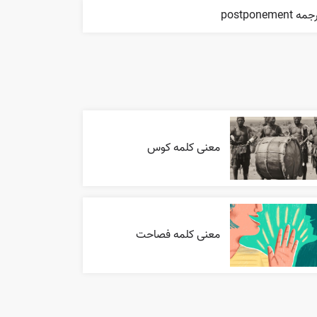
ه postponement
معنی کلمه کوس
معنی کلمه فصاحت