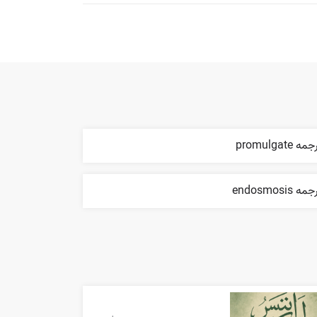
مه promulgate
مه endosmosis