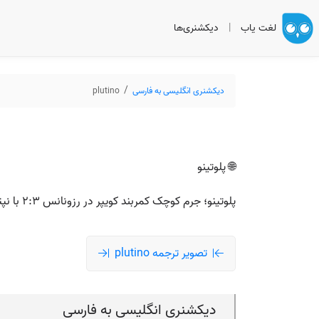
لغت یاب
|
دیکشنری‌ها
دیکشنری انگلیسی به فارسی
plutino
🌐 پلوتینو
پلوتینو؛ جرم کوچک کمربند کویپر در رزونانس ۲:۳ با نپتون، مانند پلوتو؛ مدارش به گونه‌ای‌ست که هر دو دور نپتون، سه بار به دور خورشید می‌گردد.
تصویر ترجمه plutino
دیکشنری انگلیسی به فارسی