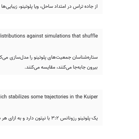
از جاده تراس در امتداد ساحل، ویا پلوتینو، زیبایی
stributions against simulations that shuffle
ستاره‌شناسان جمعیت‌های پلوتینو را مدل‌سازی می‌کن
بیرون جابه‌جا می‌کنند، مقایسه می‌کنند.
ch stabilizes some trajectories in the Kuiper
یک پلوتینو رزونانس ۳:۲ با نپتون دارد و به ازای هر سه مدار این غول، دو مدار را کامل می‌کند که این امر برخی از مسیرها را در کمربند کویپر تثبیت می‌کند.