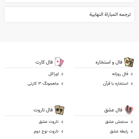
ترجمه المباراة النهایية
فال و استخاره
فال کارت
فال روزانه
اوراکل
استخاره با قرآن
ماهجونگ 3 کارتی
فال عشق
فال تاروت
سنجش عشق
تاروت عشق
رابطه عشق
تاروت نوع دوم