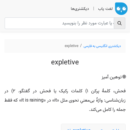
لغت یاب
|
دیکشنری‌ها
دیکشنری انگلیسی به فارسی
expletive
expletive
🌐 توهین آمیز
فحش، کلمۀ پرکن ۱) کلمات رکیک یا فحش در گفتگو. ۲) در
زبان‌شناسی: واژۀ بی‌معنیِ نحوی مثل «it» در «it is raining» که فقط
جمله را کامل می‌کند.