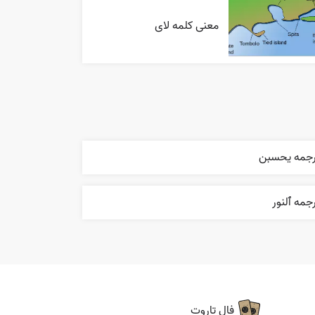
معنی کلمه لای
رجمه يحسبن
جمه ٱلنور
فال تاروت