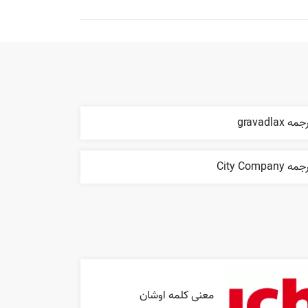
مه gravadlax
ه City Company
معنی کلمه اوشان