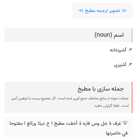
تصویر ترجمه مطبخ
اسم (noun)
📌 آشپزخانه
📌 آشپزی
جمله سازی با مطبخ
جملات نمونه از منابع مختلف جمع آوری شده است، اگر صحیح نیست یا توهین آمیز
است، لطفا گزارش دهید.
💡 ‬غرف ة‬ ‫جل وس فاره ة أخفت مطبخ ا ح ديثا ورائع ا‬ ‫مفتوحا
في خاصرتها‪