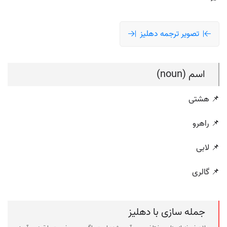
تصویر ترجمه دهليز
اسم (noun)
📌 هشتی
📌 راهرو
📌 لابی
📌 گالری
جمله سازی با دهليز